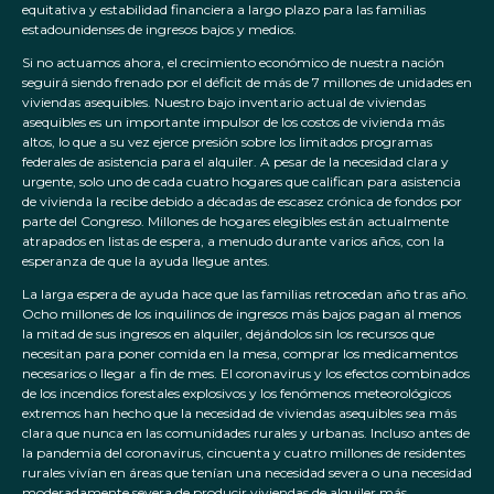
equitativa y estabilidad financiera a largo plazo para las familias
estadounidenses de ingresos bajos y medios.
Si no actuamos ahora, el crecimiento económico de nuestra nación
seguirá siendo frenado por el déficit de más de 7 millones de unidades en
viviendas asequibles. Nuestro bajo inventario actual de viviendas
asequibles es un importante impulsor de los costos de vivienda más
altos, lo que a su vez ejerce presión sobre los limitados programas
federales de asistencia para el alquiler. A pesar de la necesidad clara y
urgente, solo uno de cada cuatro hogares que califican para asistencia
de vivienda la recibe debido a décadas de escasez crónica de fondos por
parte del Congreso. Millones de hogares elegibles están actualmente
atrapados en listas de espera, a menudo durante varios años, con la
esperanza de que la ayuda llegue antes.
La larga espera de ayuda hace que las familias retrocedan año tras año.
Ocho millones de los inquilinos de ingresos más bajos pagan al menos
la mitad de sus ingresos en alquiler, dejándolos sin los recursos que
necesitan para poner comida en la mesa, comprar los medicamentos
necesarios o llegar a fin de mes. El coronavirus y los efectos combinados
de los incendios forestales explosivos y los fenómenos meteorológicos
extremos han hecho que la necesidad de viviendas asequibles sea más
clara que nunca en las comunidades rurales y urbanas. Incluso antes de
la pandemia del coronavirus, cincuenta y cuatro millones de residentes
rurales vivían en áreas que tenían una necesidad severa o una necesidad
moderadamente severa de producir viviendas de alquiler más