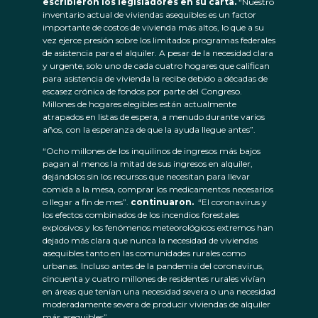
escribieron los legisladores en su carta.
“Nuestro
inventario actual de viviendas asequibles es un factor
importante de costos de vivienda más altos, lo que a su
vez ejerce presión sobre los limitados programas federales
de asistencia para el alquiler. A pesar de la necesidad clara
y urgente, solo uno de cada cuatro hogares que califican
para asistencia de vivienda la recibe debido a décadas de
escasez crónica de fondos por parte del Congreso.
Millones de hogares elegibles están actualmente
atrapados en listas de espera, a menudo durante varios
años, con la esperanza de que la ayuda llegue antes”.
“Ocho millones de los inquilinos de ingresos más bajos
pagan al menos la mitad de sus ingresos en alquiler,
dejándolos sin los recursos que necesitan para llevar
comida a la mesa, comprar los medicamentos necesarios
o llegar a fin de mes”.
continuaron.
“El coronavirus y
los efectos combinados de los incendios forestales
explosivos y los fenómenos meteorológicos extremos han
dejado más clara que nunca la necesidad de viviendas
asequibles tanto en las comunidades rurales como
urbanas. Incluso antes de la pandemia del coronavirus,
cincuenta y cuatro millones de residentes rurales vivían
en áreas que tenían una necesidad severa o una necesidad
moderadamente severa de producir viviendas de alquiler
más asequibles”.