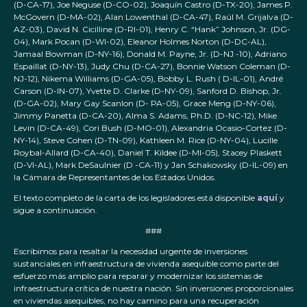
(D-CA-17), Joe Neguse (D-CO-02), Joaquín Castro (D-TX-20), James P.
McGovern (D-MA-02), Alan Lowenthal (D-CA-47), Raúl M. Grijalva (D-
AZ-03), David N. Cicilline (D-RI-01), Henry C. “Hank” Johnson, Jr. (DG-
04), Mark Pocan (D-WI-02), Eleanor Holmes Norton (D-DC-AL),
Jamaal Bowman (D-NY-16), Donald M. Payne, Jr. (D-NJ -10), Adriano
Espaillat (D-NY-13), Judy Chu (D-CA-27), Bonnie Watson Coleman (D-
NJ-12), Nikema Williams (D-GA-05), Bobby L. Rush ( D-IL-01), André
Carson (D-IN-07), Yvette D. Clarke (D-NY-09), Sanford D. Bishop, Jr.
(D-GA-02), Mary Gay Scanlon (D- PA-05), Grace Meng (D-NY-06),
Jimmy Panetta (D-CA-20), Alma S. Adams, Ph.D. (D-NC-12), Mike
Levin (D-CA-49), Cori Bush (D-MO-01), Alexandria Ocasio-Cortez (D-
NY-14), Steve Cohen (D-TN-09), Kathleen M. Rice (D-NY-04), Lucille
Roybal-Allard (D-CA-40), Daniel T. Kildee (D-MI-05), Stacey Plaskett
(D-VI-AL), Mark DeSaulnier (D -CA-11) y Jan Schakowsky (D-IL-09) en
la Cámara de Representantes de los Estados Unidos.
El texto completo de la carta de los legisladores está disponible
aquí
y
sigue a continuación.
###
Escribimos para resaltar la necesidad urgente de inversiones
sustanciales en infraestructura de vivienda asequible como parte del
esfuerzo más amplio para reparar y modernizar los sistemas de
infraestructura crítica de nuestra nación. Sin inversiones proporcionales
en viviendas asequibles, no hay camino para una recuperación