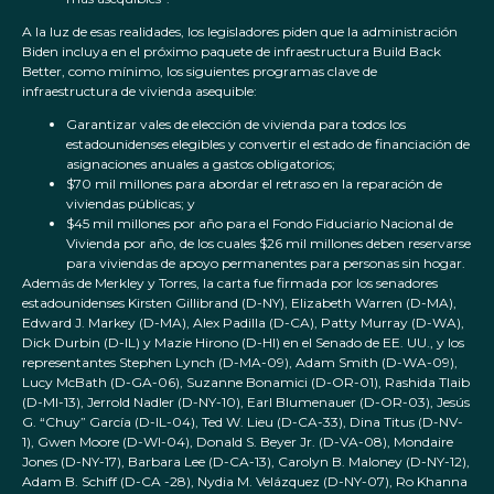
A la luz de esas realidades, los legisladores piden que la administración
Biden incluya en el próximo paquete de infraestructura Build Back
Better, como mínimo, los siguientes programas clave de
infraestructura de vivienda asequible:
Garantizar vales de elección de vivienda para todos los
estadounidenses elegibles y convertir el estado de financiación de
asignaciones anuales a gastos obligatorios;
$70 mil millones para abordar el retraso en la reparación de
viviendas públicas; y
$45 mil millones por año para el Fondo Fiduciario Nacional de
Vivienda por año, de los cuales $26 mil millones deben reservarse
para viviendas de apoyo permanentes para personas sin hogar.
Además de Merkley y Torres, la carta fue firmada por los senadores
estadounidenses Kirsten Gillibrand (D-NY), Elizabeth Warren (D-MA),
Edward J. Markey (D-MA), Alex Padilla (D-CA), Patty Murray (D-WA),
Dick Durbin (D-IL) y Mazie Hirono (D-HI) en el Senado de EE. UU., y los
representantes Stephen Lynch (D-MA-09), Adam Smith (D-WA-09),
Lucy McBath (D-GA-06), Suzanne Bonamici (D-OR-01), Rashida Tlaib
(D-MI-13), Jerrold Nadler (D-NY-10), Earl Blumenauer (D-OR-03), Jesús
G. “Chuy” García (D-IL-04), Ted W. Lieu (D-CA-33), Dina Titus (D-NV-
1), Gwen Moore (D-WI-04), Donald S. Beyer Jr. (D-VA-08), Mondaire
Jones (D-NY-17), Barbara Lee (D-CA-13), Carolyn B. Maloney (D-NY-12),
Adam B. Schiff (D-CA -28), Nydia M. Velázquez (D-NY-07), Ro Khanna