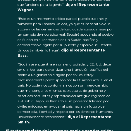
que funcione para la gente”.
dijo el Representante
Wagner.
“Este es un momento crítico para el pueblo sudanés y
también para Estados Unidos, ya que es imperativo que
apoyemos las demandas de los ciudadanos sudaneses por
un cambio democrático real. Seguiré apoyando al pueblo
de Sudán en su demanda de un Sudán pacífico y
democrático dirigido por su pueblo y espero que Estados
Unidos también lo haga”.
dijo el Representante
Bass.
“Sudán se encuentra en una encrucijada, y EE. UU. debe
ser un líder para garantizar una transición pacífica del
poder a un gobierno dirigido por civiles. Estoy
profundamente preocupado por la situación actual en el
país. No podemos conformarnos con un mero cambio
que mantenga las mismas estructuras de gobierno y
prácticas corruptas y represivas del antiguo régimen de
al-Bashir. Hago un llamado a un gobierno liderado por
civiles enfocado en ayudar al país hacia un futuro de
democracia, libertad y respeto por los derechos humanos
universalmente reconocidos”.
dijo el Representante
Smith.
El texto completo de la carta se copia a continuación: