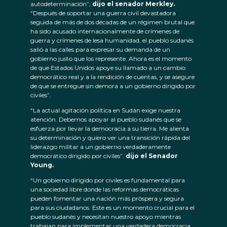
autodeterminación”,
dijo el senador Merkley.
“Después de soportar una guerra civil devastadora
seguida de más de dos décadas de un régimen brutal que
ha sido acusado internacionalmente de crímenes de
guerra y crímenes de lesa humanidad, el pueblo sudanés
salió a las calles para expresar su demanda de un
gobierno justo que los represente. Ahora es el momento
de que Estados Unidos apoye su llamado a un cambio
democrático real y a la rendición de cuentas, y se asegure
de que se entregue sin demora a un gobierno dirigido por
civiles”.
“La actual agitación política en Sudán exige nuestra
atención. Debemos apoyar al pueblo sudanés que se
esfuerza por llevar la democracia a su tierra. Me alienta
su determinación y quiero ver una transición rápida del
liderazgo militar a un gobierno verdaderamente
democrático dirigido por civiles”.
dijo el Senador
Young.
“Un gobierno dirigido por civiles es fundamental para
una sociedad libre donde las reformas democráticas
pueden fomentar una nación más próspera y segura
para sus ciudadanos. Este es un momento crucial para el
pueblo sudanés y necesitan nuestro apoyo mientras
trabajan para implementar una verdadera democracia