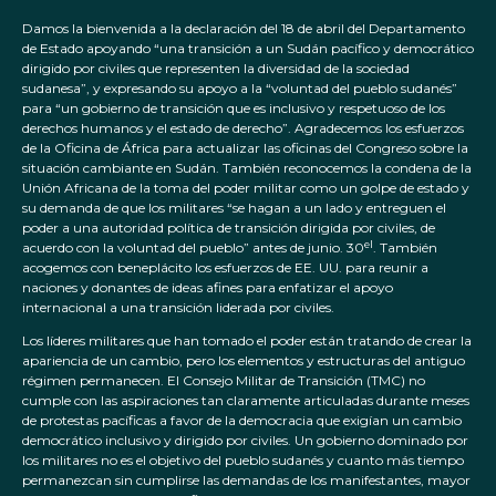
Damos la bienvenida a la declaración del 18 de abril del Departamento
de Estado apoyando “una transición a un Sudán pacífico y democrático
dirigido por civiles que representen la diversidad de la sociedad
sudanesa”, y expresando su apoyo a la “voluntad del pueblo sudanés”
para “un gobierno de transición que es inclusivo y respetuoso de los
derechos humanos y el estado de derecho”. Agradecemos los esfuerzos
de la Oficina de África para actualizar las oficinas del Congreso sobre la
situación cambiante en Sudán. También reconocemos la condena de la
Unión Africana de la toma del poder militar como un golpe de estado y
su demanda de que los militares “se hagan a un lado y entreguen el
poder a una autoridad política de transición dirigida por civiles, de
el
acuerdo con la voluntad del pueblo” antes de junio. 30
. También
acogemos con beneplácito los esfuerzos de EE. UU. para reunir a
naciones y donantes de ideas afines para enfatizar el apoyo
internacional a una transición liderada por civiles.
Los líderes militares que han tomado el poder están tratando de crear la
apariencia de un cambio, pero los elementos y estructuras del antiguo
régimen permanecen. El Consejo Militar de Transición (TMC) no
cumple con las aspiraciones tan claramente articuladas durante meses
de protestas pacíficas a favor de la democracia que exigían un cambio
democrático inclusivo y dirigido por civiles. Un gobierno dominado por
los militares no es el objetivo del pueblo sudanés y cuanto más tiempo
permanezcan sin cumplirse las demandas de los manifestantes, mayor