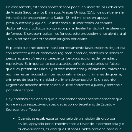
En este sentido, estamos consternados por el anuncio de los Gobiernos
de Arabia Saudita y los Emiratos Árabes Unidos (EAU) de que tienen la
intención de proporcionar a Sudán $3 mil millones en apoyo
presupuestario y ayuda. Le instamos a utilizar todos los canales
diplomáticos y políticos apropiados para desalentar dicha transferencia
de fondos. Si se desembolsan los fondos, esto probablemente alentará al
TMC a retrasar una transición dirigida por civiles.
El pueblo sudanés determinará correctamente las cuestiones de justicia
con respecto a los crímenes del régimen anterior, dados los millones de
personas que sufrieron y perecieron bajo sus acciones deliberadas y
represivas. Es importante para ustedes, señores secretarios, enfatizar
que el ex presidente Bashir y otros funcionarios y oficiales militares de su
régimen están acusados internacionalmente por crímenes de guerra,
crímenes de lesa humanidad y crimen de genocidio. Es un asunto
urgente de derecho internacional que se enfrenten a juicio y sentencia
por estos cargos.
Hay acciones adicionales que le recomendamos encarecidamente que
tome en sus respectivas capacidades como Secretario de Estado y
Secretario del Tesoro:
Cuando se establezca un consejo de transición dirigido por
civiles, apoyado por el movimiento a favor de la democracia y el
pueblo sudanés, es vital que Estados Unidos presione para que