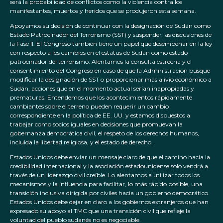
será la probabilidad de conflictos como la violencia contra los
manifestantes, muertos y heridos que se produjeron esta semana.
Apoyamos su decisión de continuar con la designación de Sudán como
Estado Patrocinador del Terrorismo (SST) y suspender las discusiones de
la Fase II. El Congreso también tiene un papel que desempeñar en la ley
con respecto a los cambios en el estatus de Sudán como estado
patrocinador del terrorismo. Alentamos la consulta estrecha y el
consentimiento del Congreso en caso de que la Administración busque
modificar la designación de SST o proporcionar más alivio económico a
Sudán, acciones que en el momento actual serían inapropiadas y
prematuras. Entendemos que los acontecimientos rápidamente
cambiantes sobre el terreno pueden requerir un cambio
correspondiente en la política de EE. UU. y estamos dispuestos a
trabajar como socios iguales en decisiones que promuevan la
gobernanza democrática civil, el respeto de los derechos humanos,
incluida la libertad religiosa, y el estado de derecho.
Estados Unidos debe enviar un mensaje claro de que el camino hacia la
credibilidad internacional y la asociación estadounidense solo vendrá a
través de un liderazgo civil creíble. Lo alentamos a utilizar todos los
mecanismos y la influencia para facilitar, lo más rápido posible, una
transición inclusiva dirigida por civiles hacia un gobierno democrático.
Estados Unidos debe dejar en claro a los gobiernos extranjeros que han
expresado su apoyo al TMC que una transición civil que refleje la
voluntad del pueblo sudanés no es negociable.