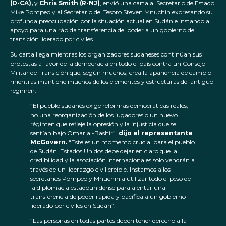
(D-CA),
y
Chris Smith (R-NJ)
, envió una carta al Secretario de Estado
Mike Pompeo y al Secretario del Tesoro Steven Mnuchin expresando su
profunda preocupación por la situación actual en Sudán e instando al
apoyo para una rápida transferencia del poder a un gobierno de
transición liderado por civiles.
Su carta llega mientras los organizadores sudaneses continúan sus
protestas a favor de la democracia en todo el país contra un Consejo
Militar de Transición que, según muchos, crea la apariencia de cambio
mientras mantiene muchos de los elementos y estructuras del antiguo
régimen.
“El pueblo sudanés exige reformas democráticas reales,
no una reorganización de los jugadores o un nuevo
régimen que refleje la opresión y la injusticia que se
sentían bajo Omar al-Bashir”.
dijo el representante
McGovern.
“Este es un momento crucial para el pueblo
de Sudán. Estados Unidos debe dejar en claro que la
credibilidad y la asociación internacionales solo vendrán a
través de un liderazgo civil creíble. Instamos a los
secretarios Pompeo y Mnuchin a utilizar todo el peso de
la diplomacia estadounidense para alentar una
transferencia de poder rápida y pacífica a un gobierno
liderado por civiles en Sudán”.
“Las personas en todas partes deben tener derecho a la