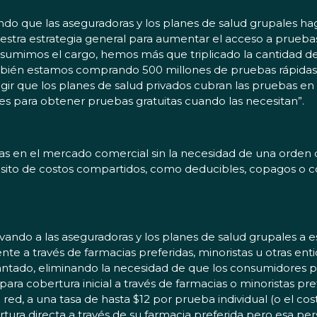
endo que las aseguradoras y los planes de salud grupales ha
stra estrategia general para aumentar el acceso a pruebas c
 asumimos el cargo, hemos más que triplicado la cantidad d
bién estamos comprando 500 millones de pruebas rápidas 
exigir que los planes de salud privados cubran las pruebas e
s para obtener pruebas gratuitas cuando las necesitan”.
tas en el mercado comercial sin la necesidad de una orde
quisito de costos compartidos, como deducibles, copagos o c
tivando a las aseguradoras y los planes de salud grupales a
e a través de farmacias preferidas, minoristas u otras entid
elantado, eliminando la necesidad de que los consumidore
ara cobertura inicial a través de farmacias o minoristas pr
d, a una tasa de hasta $12 por prueba individual (o el cost
rtura directa a través de su farmacia preferida pero esa p