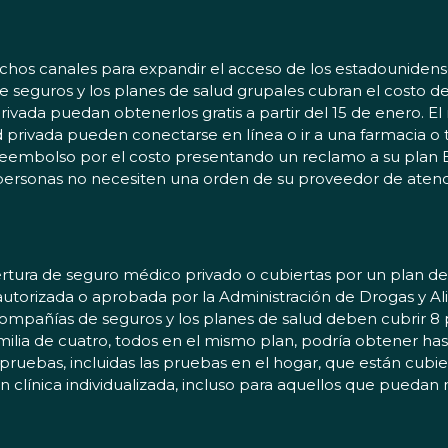
hos canales para expandir el acceso de los estadounidenses
 seguros y los planes de salud grupales cubran el costo d
ivada puedan obtenerlos gratis a partir del 15 de enero. El
privada pueden conectarse en línea o ir a una farmacia o t
reembolso por el costo presentando un reclamo a su plan Es
s personas no necesiten una orden de su proveedor de ate
obertura de seguro médico privado o cubiertas por un plan
 autorizada o aprobada por la Administración de Drogas y A
ompañías de seguros y los planes de salud deben cubrir 8 p
milia de cuatro, todos en el mismo plan, podría obtener ha
pruebas, incluidas las pruebas en el hogar, que están cubier
clínica individualizada, incluso para aquellos que puedan 