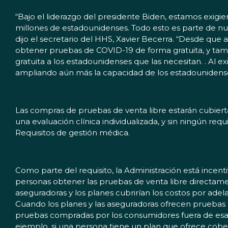
“Bajo el liderazgo del presidente Biden, estamos exigi
millones de estadounidenses. Todo esto es parte de nue
dijo el secretario del HHS, Xavier Becerra. “Desde que
obtener pruebas de COVID-19 de forma gratuita, y tam
gratuita a los estadounidenses que las necesitan. . Al 
ampliando aún más la capacidad de los estadounidense
Las compras de pruebas de venta libre estarán cubier
una evaluación clínica individualizada, y sin ningún re
Requisitos de gestión médica.
Como parte del requisito, la Administración está incen
personas obtener las pruebas de venta libre directament
aseguradoras y los planes cubrirían los costos por ad
Cuando los planes y las aseguradoras ofrecen pruebas p
pruebas compradas por los consumidores fuera de esa re
ejemplo, si una persona tiene un plan que ofrece cobe