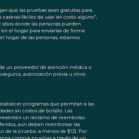
gan que las pruebas sean gratuitas para
aseras fáciles de usar sin costo alguno”,
e sitios donde las personas pueden
en el hogar para enviarlas de forma
n el hogar de las personas, estamos
n de un proveedor de atención médica o
oseguros, autorización previa u otros
 establecer programas que permitan a las
ades sin costos de bolsillo. Las
s presenten un reclamo de reembolso.
eferidos, aún deben reembolsar las
o de la prueba, si menos de $12). Por
ersona compra pruebas a través de un