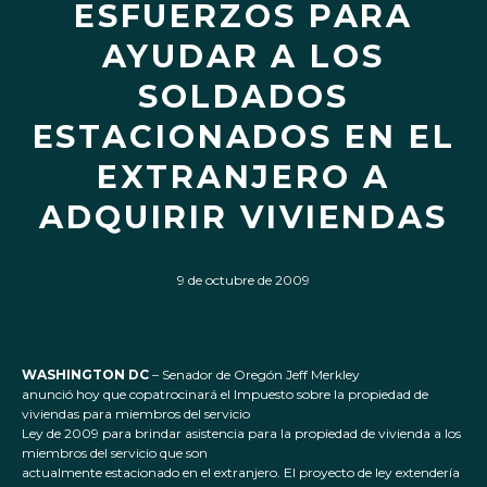
ESFUERZOS PARA
AYUDAR A LOS
SOLDADOS
ESTACIONADOS EN EL
EXTRANJERO A
ADQUIRIR VIVIENDAS
9 de octubre de 2009
WASHINGTON DC
– Senador de Oregón Jeff Merkley
anunció hoy que copatrocinará el Impuesto sobre la propiedad de
viviendas para miembros del servicio
Ley de 2009 para brindar asistencia para la propiedad de vivienda a los
miembros del servicio que son
actualmente estacionado en el extranjero. El proyecto de ley extendería