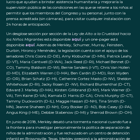
lucro que ayudan a brindar asistencia humanitaria y mejoraría la
supervisión pública de las condiciones en las que se retiene a los niños al
permitir que los miembros del Congreso y su personal, junto con la
prensa acreditada (sin cámaras), para visitar cualquier instalación con
24 horas de anticipación.
Un desglose sección por sección de la
Ley de Alto a la Crueldad hacia
los Niños Migrantes
está disponible
aquí
y un one-pager está
disponible
aquí
. Además de Merkley, Schumer, Murray, Feinstein,
Durbin, Hirono y Menéndez, la legislación cuenta con el apoyo de los
senadores Chris Coons (D-DE), Amy Klobuchar (D-MN), Patrick Leahy
(D-VT), Maria Cantwell (D-WA), Jack Reed (D-RI), Michael Bennet (D-
CO), Tammy Baldwin (D-WI), Bernie Sanders (I-VT), Chris Van Hollen
(D-MD), Elizabeth Warren ( D-MA), Ben Cardin (D-MD), Ron Wyden
(D-OR), Brian Schatz (D-HI), Catherine Cortez Masto (D-NV), Sheldon
Whitehouse (D-RI), Jacky Rosen (D -NV), Richard Blumenthal (D-CT),
Edward J. Markey (D-MA), Kirsten Gillibrand (D-NY), Mark Warner (D-
VA), Tim Kaine (D-VA), Kamala D. Harris (D-CA), Chris Murphy (D-CT),
Tammy Duckworth (D-IL), Maggie Hassan (D-NH), Tina Smith (D-
MN), Jeanne Shaheen (D-NH), Cory Booker (D -NJ), Bob Casey (D-PA),
Angus King (I-ME), Debbie Stabenow (D-MI) y Sherrod Brown (D-OH).
En junio de 2018, Merkley desató una tormenta nacional cuando fue a
la frontera para investigar personalmente la política de separación de
niños de la administración y fue rechazado en un centro de detención
infantil en Brownsville, Texas. Merkley presionó a la administración de