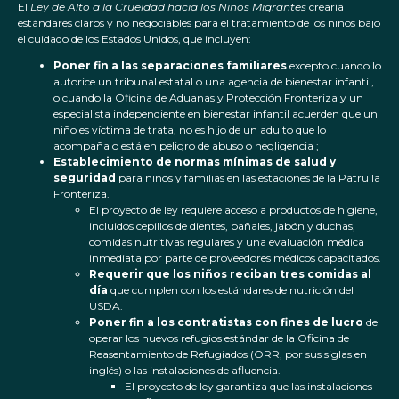
El
Ley de Alto a la Crueldad hacia los Niños Migrantes
crearía
estándares claros y no negociables para el tratamiento de los niños bajo
el cuidado de los Estados Unidos, que incluyen:
Poner fin a las separaciones familiares
excepto cuando lo
autorice un tribunal estatal o una agencia de bienestar infantil,
o cuando la Oficina de Aduanas y Protección Fronteriza y un
especialista independiente en bienestar infantil acuerden que un
niño es víctima de trata, no es hijo de un adulto que lo
acompaña o está en peligro de abuso o negligencia ;
Establecimiento de normas mínimas de salud y
seguridad
para niños y familias en las estaciones de la Patrulla
Fronteriza.
El proyecto de ley requiere acceso a productos de higiene,
incluidos cepillos de dientes, pañales, jabón y duchas,
comidas nutritivas regulares y una evaluación médica
inmediata por parte de proveedores médicos capacitados.
Requerir que los niños reciban tres comidas al
día
que cumplen con los estándares de nutrición del
USDA.
Poner fin a los contratistas con fines de lucro
de
operar los nuevos refugios estándar de la Oficina de
Reasentamiento de Refugiados (ORR, por sus siglas en
inglés) o las instalaciones de afluencia.
El proyecto de ley garantiza que las instalaciones