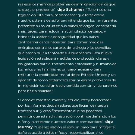
reales a los mismos problemas de inmigración de los que
se queja el presidente”,
dijo Schumer.
“Tenemos una
legislación lista para implementar que fortalecería
nuestro sistema de asilo, permitiendo que los inmigrantes
presenten su solicitud en sus países de origen; contrataría
más jueces, para reducir la acumulación de casos; y
brindar la asistencia de seguridad que los países
centroamericanos necesitan para tomar medidas
enérgicas contra los cárteles de la droga y las pandillas
que hacen huir a tantos de sus ciudadanos. Esta nueva
legislación establecerá medidas de protección claras y
obligatorias para el tratamiento apropiado y humano de
los niños y las familias: es un paso necesario para
restaurar la credibilidad moral de los Estados Unidos y un
ejemplo de cómo podemos tratar nuestros problemas de
inmigración con dignidad y sentido común y lucharemos
para hazlo realidad.”
“Como ex maestra, madre y abuela, estoy horrorizada
por los informes desgarradores que llegan de nuestra
frontera sur, y creo firmemente que no podemos
permitir que esta administración continúe dañando a los
niños y pisoteando nuestros valores compartidos”.
dijo
Murray.
“Esta legislación es solo un paso para mitigar el
daño causado a estos niños y responsabilizar a los