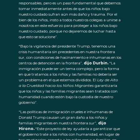
responsables, pero es un paso fundamental que debemos
tomar inmediatamente antes de que los niños bajo
nuestro cuidado sufran aún más daño y trauma. Por el
bien de los niños, insto a todos nuestros colegas a unirse a
nosotros en este esfuerzo para proteger a los niños bajo
nuestro cuidado, porque no dejaremos de luchar hasta
que esto se solucione”.
“Bajo la vigilancia del presidente Trump, tenemos una
crisis humanitaria sin precedentes en nuestra frontera
sur, con condiciones de hacinamiento e inhumanas en los
centros de detención en la frontera”,
dijo Durbin.
“La
inmigración puede ser un tema complejo, pero la forma
en que tratamos a los niños y las familias no debería ser
un problema en el que estemos divididos. El
Ley de Alto
a la Crueldad hacia los Niños Migrantes
garantizaría
que los niños y las familias migrantes sean tratados con
humanidad cuando estén bajo la custodia de nuestro
gobierno”.
“Las políticas de inmigración crueles e inhumanas de
Donald Trump causan un gran daño a los niños y
familias migrantes en nuestra frontera sur”,
dijo
Hirono.
“Este proyecto de ley ayudaría a garantizar que
el gobierno trate a los niños con humanidad, en lugar de
traumatizarlos; conecta a los niños con sus familias, en