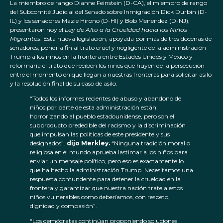
La miembro de rango Dianne Feinstein (D-CA), el miembro de rango
del Subcomité Judicial del Senado sobre Inmigración Dick Durbin (D-
IL) y los senadores Mazie Hirono (D-HI) y Bob Menendez (D-NJ),
presentaron hoy el
Ley de Alto a la Crueldad hacia los Niños
Migrantes
. Esta nueva legislación, apoyada por más de tres docenas de
senadores, pondría fin al trato cruel y negligente de la administración
Trump a los niños en la frontera entre Estados Unidos y México y
reformaría el trato que reciben los niños que huyen de la persecución
entre el momento en que llegan a nuestras fronteras para solicitar asilo
y la resolución final de su caso de asilo.
“Todos los informes recientes de abuso y abandono de
niños por parte de esta administración están
horrorizando al pueblo estadounidense, pero son el
subproducto predecible del racismo y la discriminación
que impulsan las políticas de este presidente y sus
designados”.
dijo Merkley.
“Ninguna tradición moral o
religiosa en el mundo aprueba lastimar a los niños para
enviar un mensaje político, pero eso es exactamente lo
que ha hecho la administración Trump. Necesitamos una
respuesta contundente para detener la crueldad en la
frontera y garantizar que nuestra nación trate a estos
niños vulnerables como deberíamos, con respeto,
dignidad y compasión”.
“Los demócratas continúan proponiendo soluciones