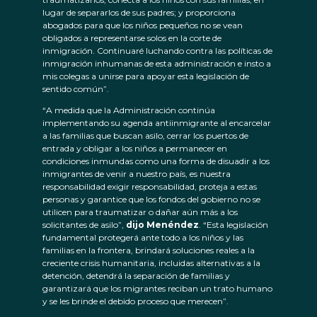
lugar de separarlos de sus padres; y proporciona
abogados para que los niños pequeños no se vean
obligados a representarse solos en la corte de
inmigración. Continuaré luchando contra las políticas de
inmigración inhumanas de esta administración e insto a
mis colegas a unirse para apoyar esta legislación de
sentido común”.
“A medida que la Administración continúa
implementando su agenda antiinmigrante al encarcelar
a las familias que buscan asilo, cerrar los puertos de
entrada y obligar a los niños a permanecer en
condiciones inmundas como una forma de disuadir a los
inmigrantes de venir a nuestro país, es nuestra
responsabilidad exigir responsabilidad, proteja a estas
personas y garantice que los fondos del gobierno no se
utilicen para traumatizar o dañar aún más a los
solicitantes de asilo”,
dijo Menéndez
. “Esta legislación
fundamental protegerá ante todo a los niños y las
familias en la frontera, brindará soluciones reales a la
creciente crisis humanitaria, incluidas alternativas a la
detención, detendrá la separación de familias y
garantizará que los migrantes reciban un trato humano
y se les brinde el debido proceso que merecen”.