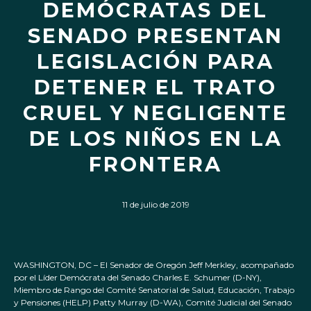
DEMÓCRATAS DEL
SENADO PRESENTAN
LEGISLACIÓN PARA
DETENER EL TRATO
CRUEL Y NEGLIGENTE
DE LOS NIÑOS EN LA
FRONTERA
11 de julio de 2019
WASHINGTON, DC – El Senador de Oregón Jeff Merkley, acompañado
por el Líder Demócrata del Senado Charles E. Schumer (D-NY),
Miembro de Rango del Comité Senatorial de Salud, Educación, Trabajo
y Pensiones (HELP) Patty Murray (D-WA), Comité Judicial del Senado