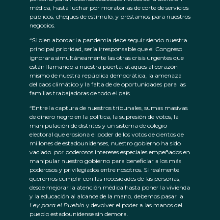
médica, hasta luchar por moratorias de corte de servicios
públicos, cheques de estímulo, y préstamos para nuestros
negocios.
“Si bien abordar la pandemia debe seguir siendo nuestra
principal prioridad, sería irresponsable que el Congreso
ignorara simultáneamente las otras crisis urgentes que
están llamando a nuestra puerta: ataques al corazón
mismo de nuestra república democrática, la amenaza
del caos climático y la falta de de oportunidades para las
familias trabajadoras de todo el país.
“Entre la captura de nuestros tribunales, sumas masivas
de dinero negro en la política, la supresión de votos, la
manipulación de distritos y un sistema de colegio
electoral que erosiona el poder de los votos de cientos de
millones de estadounidenses, nuestro gobierno ha sido
vaciado. por poderosos intereses especiales empeñados en
manipular nuestro gobierno para beneficiar a los más
poderosos y privilegiados entre nosotros. Si realmente
queremos cumplir con las necesidades de las personas,
desde mejorar la atención médica hasta poner la vivienda
y la educación al alcance de la mano, debemos pasar la
Ley para el Pueblo
y devolver el poder a las manos del
pueblo estadounidense sin demora.