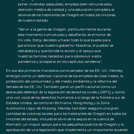
poner viviendas asequibles, empleos bien remunerados,
atención médica de calidad y una educación completa al
alcance de los habitantes de Oregón en todos los rincones
de nuestro estado.
“Servir a la gente de Oregón, particularmente durante
este momento tumultuoso y desafiante, es el honor de
mi vida. Estoy decidido a hacer todo lo que pueda para
garantizar que nuestro gobierno 'Nosotros, el pueblo' se
restablezca y que brinde la acción y el apoyo que
nuestras familias necesitan para sobrevivir a esta
pandemia y prosperar en los capítulos venideros”.
En sus dos primeros mandatos como senador de los EE. UU., Merkley
emergió como un defensor nacional de los empleos de clase media, la
protección del consumidor y del medio ambiente y la reforma del
Senado de los EE. UU. También ganó un perfil nacional como un
destacado defensor de la legislación de derechos civiles LGBTQ y como
una voz vocal de los derechos humanos a lo largo de la frontera sur de
Estados Unidos, así como en Birmania, Hong Kong y la Zona
Autónoma Uigur de Xinjiang. Merkley también aseguró una gran
cantidad de victorias locales para los habitantes de Oregón en todos los
rincones del estado, incluido el alivio de la sequía en la cuenca de
Klamath, un mayor apoyo para los pequeños puertos de Oregón y la
aprobación de una legislación que implementa un importante acuerdo