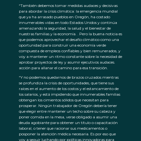
“También debemos tomar medidas audaces y decisivas
para abordar la crisis climática: la emergencia mundial
que ya ha arrasado pueblos en Oregón, ha costado
innumerables vidas en todo Estados Unidos y continúa
amenazando la seguridad, la salud y el bienestar de
nuestras familias y la economía. . Pero la buena noticia es
que podemos aprovechar el desafío climático como una
oportunidad para construir una economía verde
compuesta de empleos confiables y bien remunerados, y
voy a mantener un ritmo constante sobre la necesidad de
aprobar proyectos de ley y asumir ejecutivos audaces.
acción para allanar el camino para esa transición.
“Y no podemos quedarnos de brazos cruzados mientras
se profundiza la crisis de oportunidades, que tiene sus
raíces en el aumento de los costos y el estancamiento de
los salarios, y está impidiendo que innumerables familias
obtengan los cimientos sólidos que necesitan para
prosperar. Ningún trabajador de Oregón debería tener
que elegir entre mantener un techo sobre su cabeza y
poner comida en la mesa, verse obligado a asumir una
deuda agobiante para obtener un título o capacitación
laboral, o tener que racionar sus medicamentos o
posponer la atención médica necesaria. Es por eso que
voy a seguir luchando por políticas innovadoras para