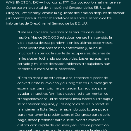
el
WASHINGTON, DC — Hoy, como 117
Convocado formalmente en el
Congreso en la capital de la nación, el Senador de los EE. UU. de
Oregón, Jeff Merkley, emitió la siguiente declaración después de prestar
juramento para su tercer mandato de seis años al servicio de los
habitantes de Oregón en el Senado de los EE. UU.:
“Este es uno de los inviernos más oscuros de nuestra
nación. Más de 300.000 estadounidenses han perdido la
vida a causa de esta pandemia en los últimos doce meses.
Otros veinte millones se han enfermado y, aunque
muchos han tenido la suerte de recuperarse, decenas de
miles siguen luchando por sus vidas. Las empresas han
cerrado y millones de estadounidenses trabajadores han
perdido sus medios de subsistencia.
“Pero en medio de esta oscuridad, tenemos el poder de
convertir este nuevo año y el Congreso en un presagio de
esperanza: pasar página y entregar los recursos para
ayudar a nuestras familias a capear esta tormenta, los
trabajadores de salud de primera línea hacen su trabajo y
se mantienen seguros, y Los negocios de Main Street se
mantienen a flote. Seguiré haciendo todo lo que pueda
para mantener la presión sobre el Congreso para que lo
haga, desde presionar para que se invierta más en la
distribución rápida de vacunas y equipos de protección
personal para nuestros dedicados héroes de la atención