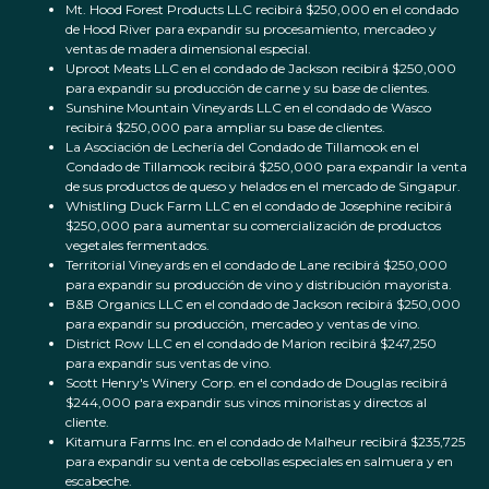
Mt. Hood Forest Products LLC recibirá $250,000 en el condado
de Hood River para expandir su procesamiento, mercadeo y
ventas de madera dimensional especial.
Uproot Meats LLC en el condado de Jackson recibirá $250,000
para expandir su producción de carne y su base de clientes.
Sunshine Mountain Vineyards LLC en el condado de Wasco
recibirá $250,000 para ampliar su base de clientes.
La Asociación de Lechería del Condado de Tillamook en el
Condado de Tillamook recibirá $250,000 para expandir la venta
de sus productos de queso y helados en el mercado de Singapur.
Whistling Duck Farm LLC en el condado de Josephine recibirá
$250,000 para aumentar su comercialización de productos
vegetales fermentados.
Territorial Vineyards en el condado de Lane recibirá $250,000
para expandir su producción de vino y distribución mayorista.
B&B Organics LLC en el condado de Jackson recibirá $250,000
para expandir su producción, mercadeo y ventas de vino.
District Row LLC en el condado de Marion recibirá $247,250
para expandir sus ventas de vino.
Scott Henry's Winery Corp. en el condado de Douglas recibirá
$244,000 para expandir sus vinos minoristas y directos al
cliente.
Kitamura Farms Inc. en el condado de Malheur recibirá $235,725
para expandir su venta de cebollas especiales en salmuera y en
escabeche.