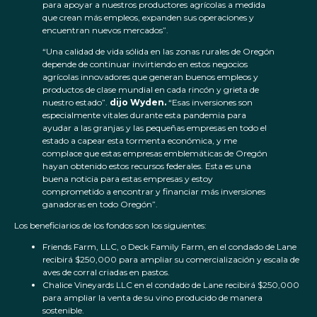
para apoyar a nuestros productores agrícolas a medida
que crean más empleos, expanden sus operaciones y
encuentran nuevos mercados”.
“Una calidad de vida sólida en las zonas rurales de Oregón
depende de continuar invirtiendo en estos negocios
agrícolas innovadores que generan buenos empleos y
productos de clase mundial en cada rincón y grieta de
nuestro estado”.
dijo Wyden.
“Esas inversiones son
especialmente vitales durante esta pandemia para
ayudar a las granjas y las pequeñas empresas en todo el
estado a capear esta tormenta económica, y me
complace que estas empresas emblemáticas de Oregón
hayan obtenido estos recursos federales. Esta es una
buena noticia para estas empresas y estoy
comprometido a encontrar y financiar más inversiones
ganadoras en todo Oregón”.
Los beneficiarios de los fondos son los siguientes:
Friends Farm, LLC, o Deck Family Farm, en el condado de Lane
recibirá $250,000 para ampliar su comercialización y escala de
aves de corral criadas en pastos.
Chalice Vineyards LLC en el condado de Lane recibirá $250,000
para ampliar la venta de su vino producido de manera
sostenible.