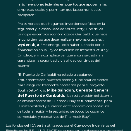
más inversiones federales en puertos que apoyen a las
empresas locales y permitan que las comunidades
prosperen”.
"Ya es hora de que hagamos inversiones críticas en la
seguridad y la estabilidad de South Jetty, uno de los
principales centros económicos de Garibaldi, que hace
mucho tiempo que debe realizar mejoras cruciales".
wyden dijo
. “Me enorgulleció haber luchado por la
financiación en la Ley de Inversión en Infraestructura y
Empleos, y me complace ver que ahora se destina a
garantizar la seguridad y viabilidad continuas del
puerto”.
“El Puerto de Garibaldi ha estado trabajando
arduamente con nuestros socios y funcionarios electos
para asegurar los fondos necesarios para el proyecto
South Jetty”, dijo
Mike Saindon, Gerente General
del Puerto de Garibaldi.
“La restauración del sistema
de embarcaderos de Tillamook Bay es fundamental para
la sostenibilidad y el crecimiento económicos continuos
de toda la región y la seguridad de todos los usuarios
comerciales y recreativos de Tillamook Bay”.
Los fondos del IIJA serán utilizados por el Cuerpo de Ingenieros del
Ejército de los EE. UU. (USACE) para reparar la cabecera y el tronco del