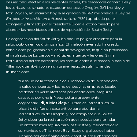
de Garibaldi afectan a los residentes locales, los pescadores comerciales y
los turistas, los senadores estadounidenses de Oregón, Jeff Merkley y
Ron Wyden, anunciaron hoy la asignación de $62 millones de la
Ley de
Empleo e Inversión en Infraestructura (IIJA)
aprobado por el
Congreso y firmado por el presidente Biden el otoño pasado para
abordar las necesidades críticas de reparación del South Jetty.
La degradación del South Jetty ha sido un peligro creciente para la
salud pública en los últimos años. El malecón averiado ha creado
condiciones peligrosas en el canal de navegación, lo que ha provocado
el naufragio de los barcos y múltiples muertes y lesiones. Sin la
restauración del embarcadero, las comunidades que rodean la bahía de
Tillamook también corren un grave riesgo de sufrir grandes
inundaciones.
“La salud de la economía de Tillamook va de la mano con
la salud del puerto, y los residentes y las empresas locales
no deberían verse afectados por condiciones inseguras
causadas por una infraestructura gravemente
degradada”.
dijo Merkley.
“El plan de infraestructura
bipartidista fue un paso crítico para abordar la
infraestructura de Oregón, y me complace que South
Jetty obtenga la restauración que necesita para brindar
un entorno más seguro para los turistas y residentes de la
comunidad de Tillamook Bay. Estoy orgulloso de haber
luchado por esta financiación y continuaré luchando por