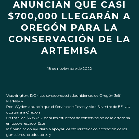
ANUNCIAN QUE CASI
$700,000 LLEGARÁN A
OREGÓN PARA LA
CONSERVACIÓN DE LA
ARTEMISA
18 de noviembre de 2022
Washington, DC - Los senadores estadounidenses de Oregón Jeff
Merkley y
Ron Wyden anunció que el Servicio de Pesca y Vida Silvestre de EE. UU.
otorgará a Oregon
un total de $695,097 para los esfuerzos de conservación de la artemisa
en todo el estado. Este
la financiación ayudará a apoyar los esfuerzos de colaboración de los
ganaderos, productores y