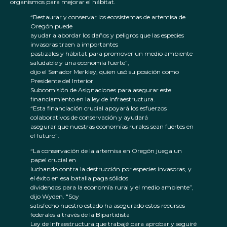
organismos para mejorar el hábitat.
“Restaurar y conservar los ecosistemas de artemisa de
Oregón puede
ayudar a abordar los daños y peligros que las especies
invasoras traen a importantes
pastizales y hábitat para promover un medio ambiente
saludable y una economía fuerte”,
dijo el Senador Merkley, quien usó su posición como
Presidente del Interior
Subcomisión de Asignaciones para asegurar este
financiamiento en la ley de infraestructura.
“Esta financiación crucial apoyará los esfuerzos
colaborativos de conservación y ayudará
asegurar que nuestras economías rurales sean fuertes en
el futuro”.
“La conservación de la artemisa en Oregón juega un
papel crucial en
luchando contra la destrucción por especies invasoras, y
el éxito en esa batalla paga sólidos
dividendos para la economía rural y el medio ambiente”,
dijo Wyden. "Soy
satisfecho nuestro estado ha asegurado estos recursos
federales a través de la Bipartidista
Ley de Infraestructura que trabajé para aprobar y seguiré