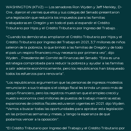
WASHINGTON (KTVZ) — Los senadores Ron Wyden y Jeff Merkley, D-
Ore., dijeron el viernes que ellos y sus colegas del Senado presentaron
una legislación que reduciría los impuestos para las familias
trabajadoras en Oregón y en todo el país al expandir el Crédito
Tributario por Hijos y el Crédito Tributario por Ingreso del Trabajo. .
“Cuando los demócratas ampliaron el Crédito Tributario por Hijos y el
Crédito Tributario por Ingreso del Trabajo en 2021, 3,7 millones de niños
salieron de la pobreza, lo que brindó a las familias de Oregón y de todo
el país un respiro financiero muy necesario por primera vez”, dijo
Wyden. , Presidente del Comité de Finanzas del Senado. “Esta es una
estrategia comprobada para reducir la pobreza y ayudar a las familias
a salir adelante económicamente, pero los republicanos han bloqueado
todos los esfuerzos para renovarla”.
“Los republicanos argumentan que las personas de ingresos modestos
renunciarán a sus trabajos si el código fiscal les brinda un poco más de
apoyo financiero, pero los registros muestran que el empleo creció y
nuestra economía creó millones de puestos de trabajo mientras estas
expansiones de créditos fiscales estuvieron vigentes en 2021. dijo Wyden.
“Vamos a buscar todas las oportunidades para aprobar esta legislación
en las próximas semanas y meses, y tengo la esperanza de que
podamos vencer a la oposición”.
“El Crédito Tributario por Ingreso del Trabajo y el Crédito Tributario por