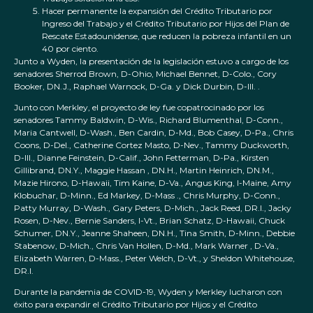
Hacer permanente la expansión del Crédito Tributario por
Ingreso del Trabajo y el Crédito Tributario por Hijos del Plan de
Rescate Estadounidense, que reducen la pobreza infantil en un
40 por ciento.
Junto a Wyden, la presentación de la legislación estuvo a cargo de los
senadores Sherrod Brown, D-Ohio, Michael Bennet, D-Colo., Cory
Booker, DN.J., Raphael Warnock, D-Ga. y Dick Durbin, D-Ill. .
Junto con Merkley, el proyecto de ley fue copatrocinado por los
senadores Tammy Baldwin, D-Wis., Richard Blumenthal, D-Conn.,
Maria Cantwell, D-Wash., Ben Cardin, D-Md., Bob Casey, D-Pa., Chris
Coons, D-Del., Catherine Cortez Masto, D-Nev., Tammy Duckworth,
D-Ill., Dianne Feinstein, D-Calif., John Fetterman, D-Pa., Kirsten
Gillibrand, DN.Y., Maggie Hassan , DN.H., Martin Heinrich, DN.M.,
Mazie Hirono, D-Hawaii, Tim Kaine, D-Va., Angus King, I-Maine, Amy
Klobuchar, D-Minn., Ed Markey, D-Mass ., Chris Murphy, D-Conn.,
Patty Murray, D-Wash., Gary Peters, D-Mich., Jack Reed, DR.I., Jacky
Rosen, D-Nev., Bernie Sanders, I-Vt., Brian Schatz, D-Hawaii, Chuck
Schumer, DN.Y., Jeanne Shaheen, DN.H., Tina Smith, D-Minn., Debbie
Stabenow, D-Mich., Chris Van Hollen, D-Md., Mark Warner , D-Va.,
Elizabeth Warren, D-Mass., Peter Welch, D-Vt., y Sheldon Whitehouse,
DR.I.
Durante la pandemia de COVID-19, Wyden y Merkley lucharon con
éxito para expandir el Crédito Tributario por Hijos y el Crédito