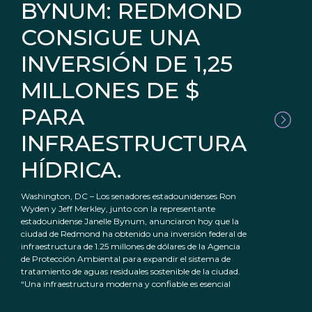
BYNUM: REDMOND
CONSIGUE UNA
INVERSIÓN DE 1,25
MILLONES DE $
PARA
INFRAESTRUCTURA
HÍDRICA.
Washington, DC – Los senadores estadounidenses Ron
Wyden y Jeff Merkley, junto con la representante
estadounidense Janelle Bynum, anunciaron hoy que la
ciudad de Redmond ha obtenido una inversión federal de
infraestructura de 1.25 millones de dólares de la Agencia
de Protección Ambiental para expandir el sistema de
tratamiento de aguas residuales sostenible de la ciudad.
“Una infraestructura moderna y confiable es esencial