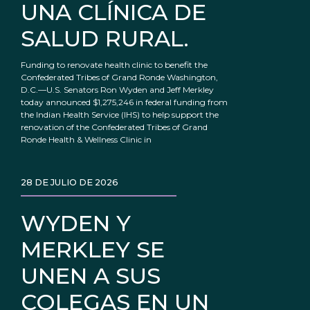
UNA CLÍNICA DE
SALUD RURAL.
Funding to renovate health clinic to benefit the
Confederated Tribes of Grand Ronde Washington,
D.C.—U.S. Senators Ron Wyden and Jeff Merkley
today announced $1,275,246 in federal funding from
the Indian Health Service (IHS) to help support the
renovation of the Confederated Tribes of Grand
Ronde Health & Wellness Clinic in
28 DE JULIO DE 2026
WYDEN Y
MERKLEY SE
UNEN A SUS
COLEGAS EN UN