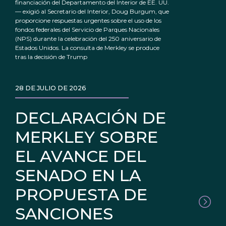
financiación del Departamento del Interior de EE. UU.
— exigió al Secretario del Interior, Doug Burgum, que
proporcione respuestas urgentes sobre el uso de los
fondos federales del Servicio de Parques Nacionales
(NPS) durante la celebración del 250 aniversario de
Estados Unidos. La consulta de Merkley se produce
tras la decisión de Trump
28 DE JULIO DE 2026
DECLARACIÓN DE
MERKLEY SOBRE
EL AVANCE DEL
SENADO EN LA
PROPUESTA DE
SANCIONES