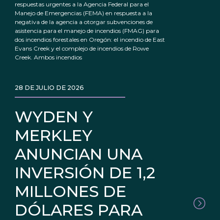
respuestas urgentes a la Agencia Federal para el
Manejo de Emergencias (FEMA) en respuesta a la
negativa de la agencia a otorgar subvenciones de
asistencia para el manejo de incendios (FMAG) para
dos incendios forestales en Oregón: el incendio de East
Evans Creek y el complejo de incendios de Rowe
Creek. Ambos incendios
28 DE JULIO DE 2026
WYDEN Y
MERKLEY
ANUNCIAN UNA
INVERSIÓN DE 1,2
MILLONES DE
DÓLARES PARA