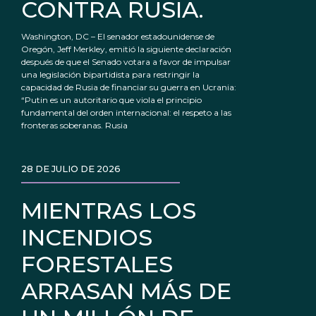
CONTRA RUSIA.
Washington, DC – El senador estadounidense de
Oregón, Jeff Merkley, emitió la siguiente declaración
después de que el Senado votara a favor de impulsar
una legislación bipartidista para restringir la
capacidad de Rusia de financiar su guerra en Ucrania:
“Putin es un autoritario que viola el principio
fundamental del orden internacional: el respeto a las
fronteras soberanas. Rusia
28 DE JULIO DE 2026
MIENTRAS LOS
INCENDIOS
FORESTALES
ARRASAN MÁS DE