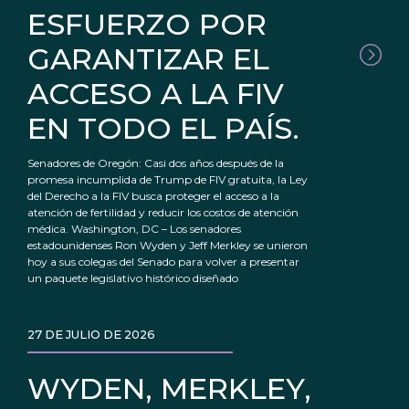
ESFUERZO POR
GARANTIZAR EL
ACCESO A LA FIV
EN TODO EL PAÍS.
Senadores de Oregón: Casi dos años después de la
promesa incumplida de Trump de FIV gratuita, la Ley
del Derecho a la FIV busca proteger el acceso a la
atención de fertilidad y reducir los costos de atención
médica. Washington, DC – Los senadores
estadounidenses Ron Wyden y Jeff Merkley se unieron
hoy a sus colegas del Senado para volver a presentar
un paquete legislativo histórico diseñado
27 DE JULIO DE 2026
WYDEN, MERKLEY,