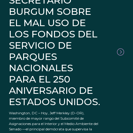
SECRETARIO
BURGUM SOBRE
EL MAL USO DE
LOS FONDOS DEL
SERVICIO DE
PARQUES
NACIONALES
PARA EL 250
ANIVERSARIO DE
ESTADOS UNIDOS.
Washington, DC – Hoy, Jeff Merkley (D-OR),
miembro de mayor rango del Subcomité de
Asignaciones para el Interior y el Medio Ambiente del
Senado —el principal demócrata que supervisa la