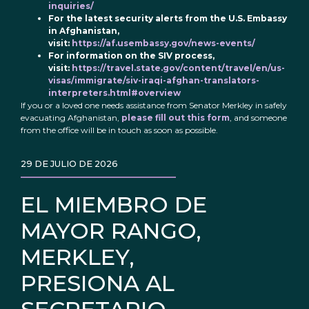
inquiries/
For the latest security alerts from the U.S. Embassy
in Afghanistan,
visit:
https://af.usembassy.gov/news-events/
For information on the SIV process,
visit:
https://travel.state.gov/content/travel/en/us-
visas/immigrate/siv-iraqi-afghan-translators-
interpreters.html#overview
If you or a loved one needs assistance from Senator Merkley in safely
evacuating Afghanistan,
please fill out this form
, and someone
from the office will be in touch as soon as possible.
29 DE JULIO DE 2026
EL MIEMBRO DE
MAYOR RANGO,
MERKLEY,
PRESIONA AL