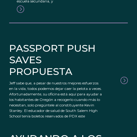
escuela secundaria, y
PASSPORT PUSH
SAVES
PROPUESTA
Jeff sabe que, a pesar de nuestros mejores esfuerzos
en la vida, todos podemos dejar caer la pelota a veces.
Afortunadamente, su oficina está aquí para ayudar a
los habitantes de Oregón a recogerlo cuando más lo
necesitan, solo pregúntele al constituyente Kevin
Stanley. El educador de salud de South Salem High
School tenía boletos reservados de PDX este