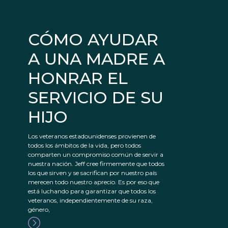
CÓMO AYUDAR
A UNA MADRE A
HONRAR EL
SERVICIO DE SU
HIJO
Los veteranos estadounidenses provienen de
todos los ámbitos de la vida, pero todos
comparten un compromiso común de servir a
nuestra nación. Jeff cree firmemente que todos
los que sirven y se sacrifican por nuestro país
merecen todo nuestro aprecio. Es por eso que
está luchando para garantizar que todos los
veteranos, independientemente de su raza,
género,