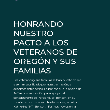
HONRANDO
NUESTRO
PACTO A LOS
VETERANOS DE
OREGÓN Y SUS
FAMILIAS
Los veteranos y sus familias se han puesto de pie
y se han sacrificado por nuestra nación, y
debemos defenderlos. Es por eso que la oficina de
Jeff se puso en acción para apoyar al
constituyente de Portland, Sri Benson, en su
misión de honrar a su difunta esposa, la cabo
Katherine "KT" Benson. “Fuimos novios en la