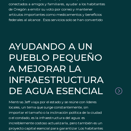
conectados a amigos y familiares, ayudar a los habitantes
de Oregón a emitir su voto por correo y mantener
artículos importantes como medicamentos y beneficios
federales al alcance . Esos servicios solo se han convertido
AYUDANDO A UN
PUEBLO PEQUEÑO
A MEJORAR LA
INFRAESTRUCTURA
DE AGUA ESENCIAL
Mientras Jeff viaja por el estado y se reúne con líderes
locales, un tema que surge constantemente, sin
importar el tamaño o la inclinación política de la ciudad
o el condado, es la infraestructura del agua: es
increíblemente costoso actualizarla, pero también es un
proyecto capital esencial para garantizar Los habitantes