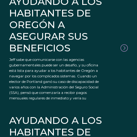
AYUDANDO A LOS
HABITANTES DE
OREGÓN A
ASEGURAR SUS
BENEFICIOS
Jeff sabe que comunicarse con las agencias
gubernamentales puede ser un desafío, y su oficina
está lista para ayudar a los habitantes de Oregón a
navegar por los complicados sistemas. Cuando un
elector de Portland ganó su caso de discapacidad de
varios años con la Administración del Seguro Social
(SSA), pensó que comenzaría a recibir pagos
mensuales regulares de inmediato y vería su
AYUDANDO A LOS
HABITANTES DE