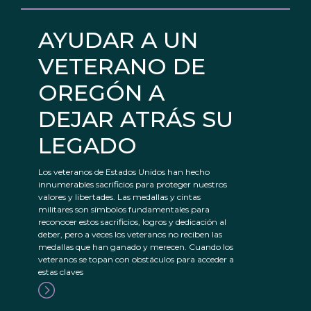
AYUDAR A UN
VETERANO DE
OREGÓN A
DEJAR ATRÁS SU
LEGADO
Los veteranos de Estados Unidos han hecho
innumerables sacrificios para proteger nuestros
valores y libertades. Las medallas y cintas
militares son símbolos fundamentales para
reconocer estos sacrificios, logros y dedicación al
deber, pero a veces los veteranos no reciben las
medallas que han ganado y merecen. Cuando los
veteranos se topan con obstáculos para acceder a
estas claves