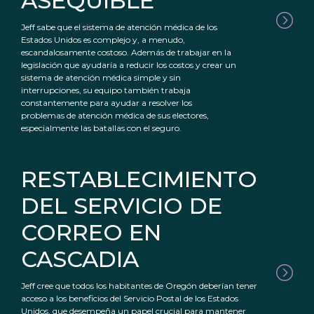
ASEQUIBLE
Jeff sabe que el sistema de atención médica de los
Estados Unidos es complejo y, a menudo,
escandalosamente costoso. Además de trabajar en la
legislación que ayudaría a reducir los costos y crear un
sistema de atención médica simple y sin
interrupciones, su equipo también trabaja
constantemente para ayudar a resolver los
problemas de atención médica de sus electores,
especialmente las batallas con el seguro.
RESTABLECIMIENTO
DEL SERVICIO DE
CORREO EN
CASCADIA
Jeff cree que todos los habitantes de Oregón deberían tener
acceso a los beneficios del Servicio Postal de los Estados
Unidos, que desempeña un papel crucial para mantener