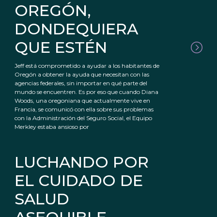
OREGÓN,
DONDEQUIERA
QUE ESTÉN
Jeff está comprometido a ayudar a los habitantes de
Oregón a obtener la ayuda que necesitan con las
agencias federales, sin importar en qué parte del
mundo se encuentren. Es por eso que cuando Diana
Woods, una oregoniana que actualmente vive en
Francia, se comunicó con ella sobre sus problemas
con la Administración del Seguro Social, el Equipo
Merkley estaba ansioso por
LUCHANDO POR
EL CUIDADO DE
SALUD