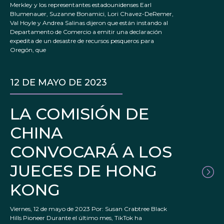
Merkley y los representantes estadounidenses Earl
Blumenauer, Suzanne Bonamici, Lori Chavez-DeRemer,
Val Hoyle y Andrea Salinas dijeron que están instando al
Departamento de Comercio a emitir una declaración
expedita de un desastre de recursos pesqueros para
Oregón, que
12 DE MAYO DE 2023
LA COMISIÓN DE
CHINA
CONVOCARÁ A LOS
JUECES DE HONG
KONG
Viernes, 12 de mayo de 2023 Por: Susan Crabtree Black
Hills Pioneer Durante el último mes, TikTok ha