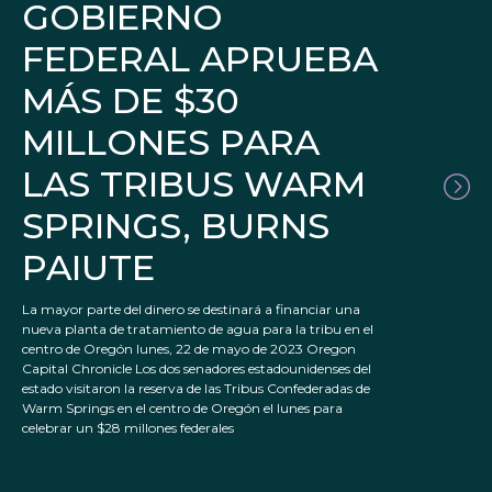
GOBIERNO
FEDERAL APRUEBA
MÁS DE $30
MILLONES PARA
LAS TRIBUS WARM
SPRINGS, BURNS
PAIUTE
La mayor parte del dinero se destinará a financiar una
nueva planta de tratamiento de agua para la tribu en el
centro de Oregón lunes, 22 de mayo de 2023 Oregon
Capital Chronicle Los dos senadores estadounidenses del
estado visitaron la reserva de las Tribus Confederadas de
Warm Springs en el centro de Oregón el lunes para
celebrar un $28 millones federales