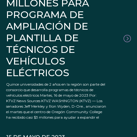
MILLONES PARA
PROGRAMA DE
AMPLIACIÓN DE
PLANTILLA DE
TÉCNICOS DE
VEHÍCULOS
ELÉCTRICOS
Quince universidades de 2 años en la región son parte del
consorcio que desarrolla programas de técnicos de
vehículos eléctricos Martes, 16 de mayo de 2023 Por:
KTVZ News Sources KTVZ WASHINGTON (KTVZ) — Los
senadores Jeff Merkley y Ron Wyden, D-Ore., anunciaron
el martes que el centro de Oregón Community College
ha recibido casi $3 millones para ayudar a expandir el