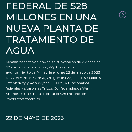
FEDERAL DE $28
MILLONES EN UNA
NUEVA PLANTA DE
TRATAMIENTO DE
AGUA
Senadores también anuncian subvención de vivienda de
$8 millones para reserva; Wyden sigue con el
ayuntamiento de Prineville el lunes 22 de mayo de 2023
KTVZ WARM SPRINGS, Oregon (KTVZ) — Los senadores
Jeff Merkley y Ron Wyden, D-Ore., y funcionarios
federales visitaron las Tribus Confederadas de Warm
Springs el lunes para celebrar el $28 millones en
inversiones federales
22 DE MAYO DE 2023