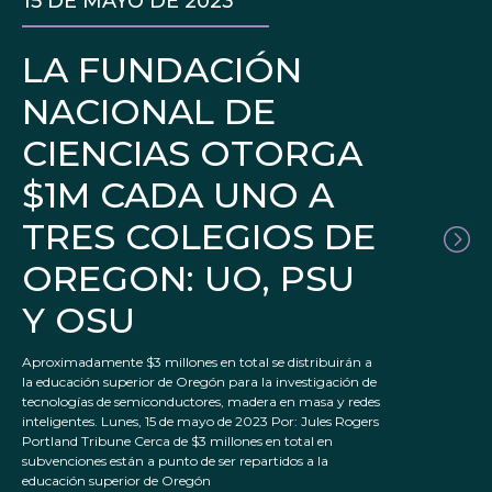
15 DE MAYO DE 2023
LA FUNDACIÓN
NACIONAL DE
CIENCIAS OTORGA
$1M CADA UNO A
TRES COLEGIOS DE
OREGON: UO, PSU
Y OSU
Aproximadamente $3 millones en total se distribuirán a
la educación superior de Oregón para la investigación de
tecnologías de semiconductores, madera en masa y redes
inteligentes. Lunes, 15 de mayo de 2023 Por: Jules Rogers
Portland Tribune Cerca de $3 millones en total en
subvenciones están a punto de ser repartidos a la
educación superior de Oregón