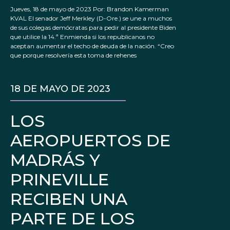
Jueves, 18 de mayo de 2023 Por: Brandon Kamerman
KVAL El senador Jeff Merkley (D-Ore.) se une a muchos
de sus colegas demócratas para pedir al presidente Biden
que utilice la 14.ª Enmienda si los republicanos no
aceptan aumentar el techo de deuda de la nación. “Creo
que porque resolvería esta toma de rehenes
18 DE MAYO DE 2023
LOS
AEROPUERTOS DE
MADRÁS Y
PRINEVILLE
RECIBEN UNA
PARTE DE LOS