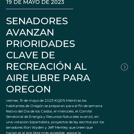
19 DE MAYO DE 2023
SENADORES
AVANZAN
PRIORIDADES
CLAVE DE
RECREACIÓN AL
AIRE LIBRE PARA
OREGON
viernes, 19 de mayo de 2023 KQEN Mientras los
habitantes de Oregón se preparan para el fin de semana
festivo del Día de los Caídos, el miércoles, el Comité
Senatorial de Energía y Recursos Naturales avanzó, en
una votación bipartidista, proyectos de ley escritos por los
senadores Ron Wyden y Jeff Merkley que creen que
harían el al aire libre más accesible, apoye la