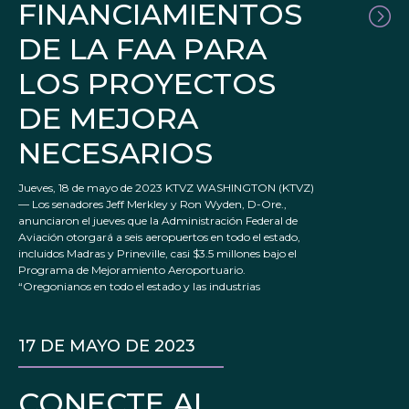
FINANCIAMIENTOS
DE LA FAA PARA
LOS PROYECTOS
DE MEJORA
NECESARIOS
Jueves, 18 de mayo de 2023 KTVZ WASHINGTON (KTVZ)
— Los senadores Jeff Merkley y Ron Wyden, D-Ore.,
anunciaron el jueves que la Administración Federal de
Aviación otorgará a seis aeropuertos en todo el estado,
incluidos Madras y Prineville, casi $3.5 millones bajo el
Programa de Mejoramiento Aeroportuario.
“Oregonianos en todo el estado y las industrias
17 DE MAYO DE 2023
CONECTE AL