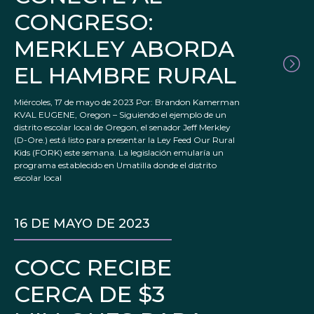
CONGRESO:
MERKLEY ABORDA
EL HAMBRE RURAL
Miércoles, 17 de mayo de 2023 Por: Brandon Kamerman
KVAL EUGENE, Oregon – Siguiendo el ejemplo de un
distrito escolar local de Oregon, el senador Jeff Merkley
(D-Ore.) está listo para presentar la Ley Feed Our Rural
Kids (FORK) este semana. La legislación emularía un
programa establecido en Umatilla donde el distrito
escolar local
16 DE MAYO DE 2023
COCC RECIBE
CERCA DE $3