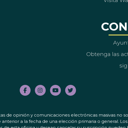
Visita W
CON
Ayun
Obtenga las act
sig
tas de opinión y comunicaciones electrónicas masivas no sol
 anterior a la fecha de una elección primaria o general. L
 de esta oficina y desean cancelar su suscripción pueden 