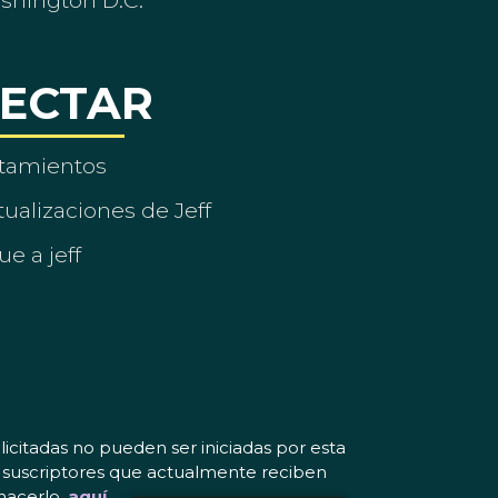
ashington D.C.
ECTAR
tamientos
ualizaciones de Jeff
ue a jeff
icitadas no pueden ser iniciadas por esta
os suscriptores que actualmente reciben
hacerlo.
aquí
.