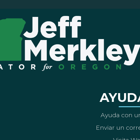
AYUD
Ayuda con un
Enviar un corre