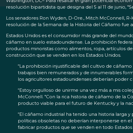
Washington, DC– Para resaltar el gran potencial económi
resolución bipartidista que designa del 5 al 11 de junio, 
Los senadores Ron Wyden, D-Ore., Mitch McConnell, R-Ky., 
resolución de la Semana de la Historia del Cáñamo fue
Estados Unidos es el consumidor más grande del mundo de
cáñamo en suelo estadounidense. La prohibición federal
productos minoristas como alimentos, ropa, artículos de
construcción que se venden en los Estados Unidos.
“La prohibición injustificable del cultivo de cáña
trabajos bien remunerados y de innumerables formas
los agricultores estadounidenses deberían poder c
“Estoy orgulloso de unirme una vez más a mis coleg
McConnell. "Con la rica historia de cáñamo de la 
producto viable para el futuro de Kentucky y la nac
“El cáñamo industrial ha tenido una historia larga y p
políticas obsoletas no deberían interponerse en el 
fabricar productos que se venden en todo Estados