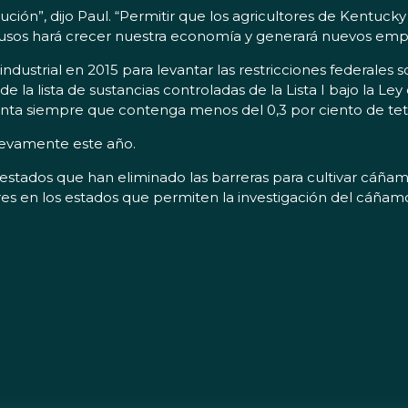
ión”, dijo Paul. “Permitir que los agricultores de Kentucky
 usos hará crecer nuestra economía y generará nuevos emple
dustrial en 2015 para levantar las restricciones federales s
e la lista de sustancias controladas de la Lista I bajo la Le
planta siempre que contenga menos del 0,3 por ciento de te
nuevamente este año.
stados que han eliminado las barreras para cultivar cáñamo
ores en los estados que permiten la investigación del cáñamo