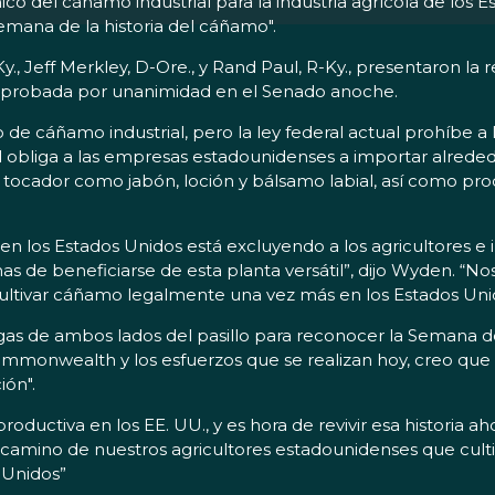
co del cáñamo industrial para la industria agrícola de los
"Semana de la historia del cáñamo".
Jeff Merkley, D-Ore., y Rand Paul, R-Ky., presentaron la re
 aprobada por unanimidad en el Senado anoche.
 cáñamo industrial, pero la ley federal actual prohíbe a l
 obliga a las empresas estadounidenses a importar alrede
 tocador como jabón, loción y bálsamo labial, así como pr
mo en los Estados Unidos está excluyendo a los agricultores
 de beneficiarse de esta planta versátil”, dijo Wyden. “No
ultivar cáñamo legalmente una vez más en los Estados Uni
as de ambos lados del pasillo para reconocer la Semana de 
Commonwealth y los esfuerzos que se realizan hoy, creo que
ión".
roductiva en los EE. UU., y es hora de revivir esa historia ahor
camino de nuestros agricultores estadounidenses que cultiva
 Unidos”