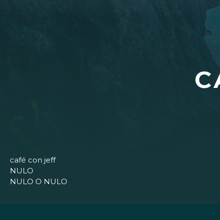
C
café con jeff
NULO
NULO O NULO