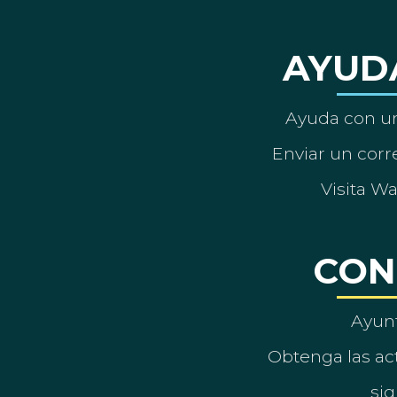
AYUD
Ayuda con un
Enviar un corre
Visita W
CON
Ayun
Obtenga las act
sig