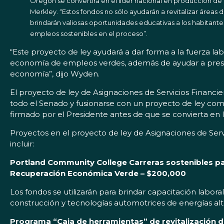
Oregon se convertirá en el líder nacional en producción de e
Merkley. “Estos fondos no sólo ayudarán a revitalizar áreas 
brindarán valiosas oportunidades educativas a los habitan
empleos sostenibles en el proceso”.
“Este proyecto de ley ayudará a dar forma a la fuerza la
economía de empleos verdes, además de ayudar a prese
economía”, dijo Wyden.
El proyecto de ley de Asignaciones de Servicios Financ
todo el Senado y fusionarse con un proyecto de ley co
firmado por el Presidente antes de que se convierta en l
Proyectos en el proyecto de ley de Asignaciones de Serv
incluir:
Portland Community College Carreras sostenibles p
Recuperación Económica Verde – $200,000
Los fondos se utilizarán para brindar capacitación labo
construcción y tecnologías automotrices de energías alt
Programa “Caja de herramientas” de revitalización d