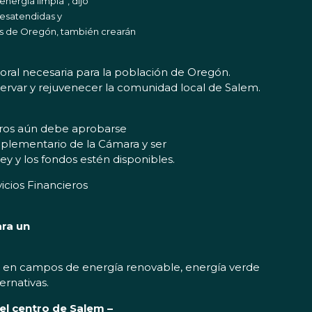
nergía limpia”, dijo
desatendidas y
tes de Oregón, también crearán
boral necesaria para la población de Oregón.
rvar y rejuvenecer la comunidad local de Salem.
ieros aún debe aprobarse
mplementario de la Cámara y ser
ey y los fondos estén disponibles.
icios Financieros
ara un
ral en campos de energía renovable, energía verde
ernativas.
el centro de Salem –