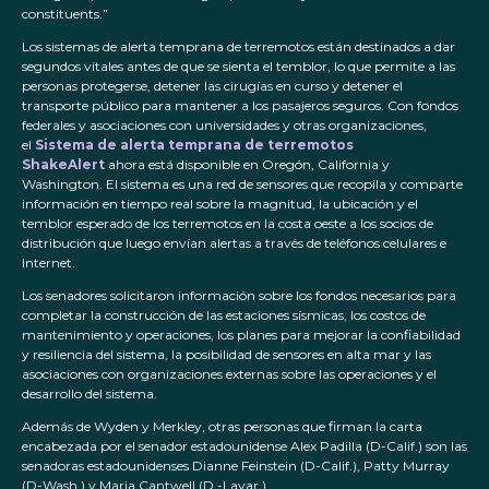
constituents.”
Los sistemas de alerta temprana de terremotos están destinados a dar
segundos vitales antes de que se sienta el temblor, lo que permite a las
personas protegerse, detener las cirugías en curso y detener el
transporte público para mantener a los pasajeros seguros. Con fondos
federales y asociaciones con universidades y otras organizaciones,
el
Sistema de alerta temprana de terremotos
ShakeAlert
ahora está disponible en Oregón, California y
Washington. El sistema es una red de sensores que recopila y comparte
información en tiempo real sobre la magnitud, la ubicación y el
temblor esperado de los terremotos en la costa oeste a los socios de
distribución que luego envían alertas a través de teléfonos celulares e
Internet.
Los senadores solicitaron información sobre los fondos necesarios para
completar la construcción de las estaciones sísmicas, los costos de
mantenimiento y operaciones, los planes para mejorar la confiabilidad
y resiliencia del sistema, la posibilidad de sensores en alta mar y las
asociaciones con organizaciones externas sobre las operaciones y el
desarrollo del sistema.
Además de Wyden y Merkley, otras personas que firman la carta
encabezada por el senador estadounidense Alex Padilla (D-Calif.) son las
senadoras estadounidenses Dianne Feinstein (D-Calif.), Patty Murray
(D-Wash.) y Maria Cantwell (D -Lavar.)