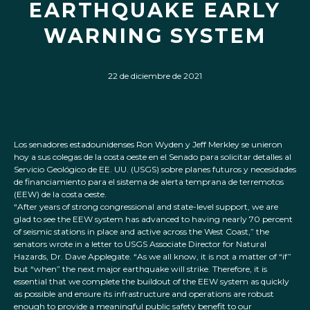
EARTHQUAKE EARLY
WARNING SYSTEM
22 de diciembre de 2021
Los senadores estadounidenses Ron Wyden y Jeff Merkley se unieron
hoy a sus colegas de la costa oeste en el Senado para solicitar detalles al
Servicio Geológico de EE. UU. (USGS) sobre planes futuros y necesidades
de financiamiento para el sistema de alerta temprana de terremotos
(EEW) de la costa oeste.
“After years of strong congressional and state-level support, we are
glad to see the EEW system has advanced to having nearly 70 percent
of seismic stations in place and active across the West Coast,” the
senators wrote in a letter to USGS Associate Director for Natural
Hazards, Dr. Dave Applegate. “As we all know, it is not a matter of “if”
but “when” the next major earthquake will strike. Therefore, it is
essential that we complete the buildout of the EEW system as quickly
as possible and ensure its infrastructure and operations are robust
enough to provide a meaningful public safety benefit to our