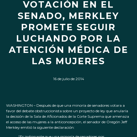
VOTACIÓN EN EL
SENADO, MERKLEY
PROMETE SEGUIR
LUCHANDO POR LA
ATENCIÓN MÉDICA DE
LAS MUJERES
16 de julio de 2014
WASHINGTON – Después de que una minoría de senadores votara a
favor del debate obstruccionista sobre un proyecto de ley que anularía
la decisión de la Sala de Aficionados de la Corte Suprema que amenaza
el acceso de las mujeres a la anticoncepción, el senador de Oregón Jeff
Merkley emitió la siguiente declaración:
“Es indignante que una minoría de senadores nos