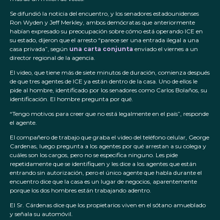
Se difundió la noticia del encuentro, y los senadores estadounidenses
Ron Wyden y Jeff Merkley, ambos demócratas que anteriormente
habían expresado su preocupación sobre cómo está operando ICE en
su estado, dijeron que el arresto “parece ser una entrada ilegal a una
casa privada”, según
una carta conjunta
enviado el viernes a un
director regional de la agencia.
El video, que tiene más de siete minutos de duración, comienza después
de que tres agentes de ICE ya están dentro de la casa. Uno de ellos le
pide al hombre, identificado por los senadores como Carlos Bolaños, su
identificación. El hombre pregunta por qué.
“Tengo motivos para creer que no está legalmente en el país”, responde
el agente.
El compañero de trabajo que graba el video del teléfono celular, George
Cardenas, luego pregunta a los agentes por qué arrestan a su colega y
cuáles son los cargos, pero no se especifica ninguno. Les pide
repetidamente que se identifiquen y les dice a los agentes que están
entrando sin autorización, pero el único agente que habla durante el
encuentro dice que la casa es un lugar de negocios, aparentemente
porque los dos hombres están trabajando adentro.
El Sr. Cárdenas dice que los propietarios viven en el sótano amueblado
y señala su automóvil.