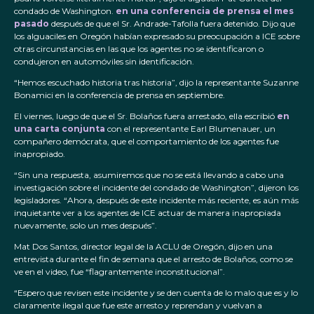
condado de Washington.
en una conferencia de prensa el mes
pasado
después de que el Sr. Andrade-Tafolla fuera detenido. Dijo que
los alguaciles en Oregón habían expresado su preocupación a ICE sobre
otras circunstancias en las que los agentes no se identificaron o
condujeron en automóviles sin identificación.
“Hemos escuchado historia tras historia”, dijo la representante Suzanne
Bonamici en la conferencia de prensa en septiembre.
El viernes, luego de que el Sr. Bolaños fuera arrestado, ella escribió
en
una carta conjunta
con el representante Earl Blumenauer, un
compañero demócrata, que el comportamiento de los agentes fue
inapropiado.
“Sin una respuesta, asumiremos que no se está llevando a cabo una
investigación sobre el incidente del condado de Washington”, dijeron los
legisladores. “Ahora, después de este incidente más reciente, es aún más
inquietante ver a los agentes de ICE actuar de manera inapropiada
nuevamente, solo un mes después”.
Mat Dos Santos, director legal de la ACLU de Oregón, dijo en una
entrevista durante el fin de semana que el arresto de Bolaños, como se
ve en el video, fue “flagrantemente inconstitucional”.
“Espero que revisen este incidente y se den cuenta de lo malo que es y lo
claramente ilegal que fue este arresto y reprendan y vuelvan a