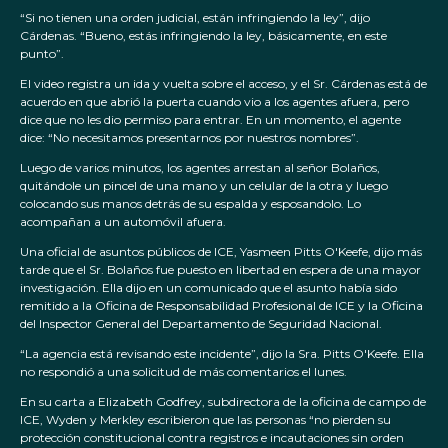
“Si no tienen una orden judicial, están infringiendo la ley”, dijo
Cárdenas. “Bueno, estás infringiendo la ley, básicamente, en este
punto”.
El video registra un ida y vuelta sobre el acceso, y el Sr. Cárdenas está de
acuerdo en que abrió la puerta cuando vio a los agentes afuera, pero
dice que no les dio permiso para entrar. En un momento, el agente
dice: “No necesitamos presentarnos por nuestros nombres”.
Luego de varios minutos, los agentes arrestan al señor Bolaños,
quitándole un pincel de una mano y un celular de la otra y luego
colocando sus manos detrás de su espalda y esposandolo. Lo
acompañan a un automóvil afuera.
Una oficial de asuntos públicos de ICE, Yasmeen Pitts O'Keefe, dijo más
tarde que el Sr. Bolaños fue puesto en libertad en espera de una mayor
investigación. Ella dijo en un comunicado que el asunto había sido
remitido a la Oficina de Responsabilidad Profesional de ICE y la Oficina
del Inspector General del Departamento de Seguridad Nacional.
“La agencia está revisando este incidente”, dijo la Sra. Pitts O'Keefe. Ella
no respondió a una solicitud de más comentarios el lunes.
En su carta a Elizabeth Godfrey, subdirectora de la oficina de campo de
ICE, Wyden y Merkley escribieron que las personas “no pierden su
protección constitucional contra registros e incautaciones sin orden