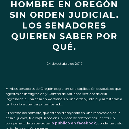
HOMBRE EN OREGÓN
SIN ORDEN JUDICIAL.
LOS SENADORES
QUIEREN SABER POR
QUÉ.
24 de octubre de 2017
Ambos senadores de Oregón exigieron una explicación después de que
agentes de Inmigración y Control de Aduanas vestidos de civil
ingresaran a una casa en Portland sin una orden judicial y arrestaran a
un hombre que luego fue liberado.
El arresto del hombre, que estaba trabajando en una renovación en la
casa el jueves, fue capturado en un video de teléfono celular por un
compañero de trabajo que
lo publicó en facebook
, donde fue visto
más de un millón de veces.