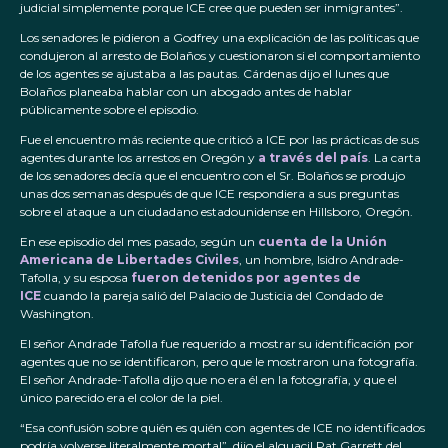
judicial simplemente porque ICE cree que pueden ser inmigrantes”.
Los senadores le pidieron a Godfrey una explicación de las políticas que
condujeron al arresto de Bolaños y cuestionaron si el comportamiento
de los agentes se ajustaba a las pautas. Cárdenas dijo el lunes que
Bolaños planeaba hablar con un abogado antes de hablar
públicamente sobre el episodio.
Fue el encuentro más reciente que criticó a ICE por las prácticas de sus
agentes durante los arrestos en Oregón y
a través del país
. La carta
de los senadores decía que el encuentro con el Sr. Bolaños se produjo
unas dos semanas después de que ICE respondiera a sus preguntas
sobre el ataque a un ciudadano estadounidense en Hillsboro, Oregón.
En ese episodio del mes pasado, según un
cuenta de la Unión
Americana de Libertades Civiles
, un hombre, Isidro Andrade-
Tafolla, y su esposa
fueron detenidos por agentes de
ICE
cuando la pareja salió del Palacio de Justicia del Condado de
Washington.
El señor Andrade Tafolla fue requerido a mostrar su identificación por
agentes que no se identificaron, pero que le mostraron una fotografía.
El señor Andrade-Tafolla dijo que no era él en la fotografía, y que el
único parecido era el color de la piel.
“Esa confusión sobre quién es quién con agentes de ICE no identificados
podría volverse literalmente mortal”, dijo el alguacil Pat Garrett del