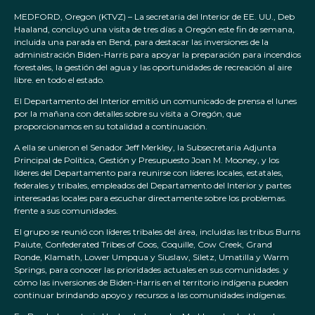
MEDFORD, Oregon (KTVZ) – La secretaria del Interior de EE. UU., Deb
Haaland, concluyó una visita de tres días a Oregón este fin de semana,
incluida una parada en Bend, para destacar las inversiones de la
administración Biden-Harris para apoyar la preparación para incendios
forestales, la gestión del agua y las oportunidades de recreación al aire
libre. en todo el estado.
El Departamento del Interior emitió un comunicado de prensa el lunes
por la mañana con detalles sobre su visita a Oregón, que
proporcionamos en su totalidad a continuación.
A ella se unieron el Senador Jeff Merkley, la Subsecretaria Adjunta
Principal de Política, Gestión y Presupuesto Joan M. Mooney, y los
líderes del Departamento para reunirse con líderes locales, estatales,
federales y tribales, empleados del Departamento del Interior y partes
interesadas locales para escuchar directamente sobre los problemas.
frente a sus comunidades.
El grupo se reunió con líderes tribales del área, incluidas las tribus Burns
Paiute, Confederated Tribes of Coos, Coquille, Cow Creek, Grand
Ronde, Klamath, Lower Umpqua y Siuslaw, Siletz, Umatilla y Warm
Springs, para conocer las prioridades actuales en sus comunidades. y
cómo las inversiones de Biden-Harris en el territorio indígena pueden
continuar brindando apoyo y recursos a las comunidades indígenas.