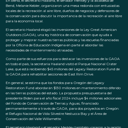
En Bend, el secretario Haaland, el senador Merkley y la alcaldesa de
Bend, Melanie Kebler, organizaron una mesa redonda con entusiastas
locales de la recreación al aire libre, dueños de negocios y defensores de
la conservación para discutir la importancia de la recreación al aire libre
para la economía local.
El secretario Haaland elogió las inversiones de la Ley Great American
Outdoors (GAOA), una ley histórica de conservación que ayuda a
proteger y mejorar nuestras tierras públicas y las escuelas financiadas
por la Oficina de Educación Indígena en parte al abordar las
necesidades de mantenimiento atrasadas.
Como parte de sus esfuerzos para destacar las inversiones de la GAOA
en todo el país, la secretaria Haaland visitó el Parque Nacional Crater
Lake, que está recibiendo $45 millones del Legacy Restoration Fund de
la GAOA para rehabilitar secciones de East Rim Drive.
En general, se estima que los fondos para Oregón del Legacy
Restoration Fund abordarán $130 millones en mantenimiento diferido
en las tierras públicas del estado. La propuesta presupuestaria del
presidente Biden para el año fiscal 2024 incluye $4 millones adicionales
del Fondo de Conservación de Tierras y Aguas, financiado
permanentemente a través de GAOA, para dos proyectos en Oregón:
el Refugio Nacional de Vida Silvestre Nestucca Bay y el Área de
Conservación del Valle Willamette.
El secretario Haaland y el senador Merkley también viajaron a la región