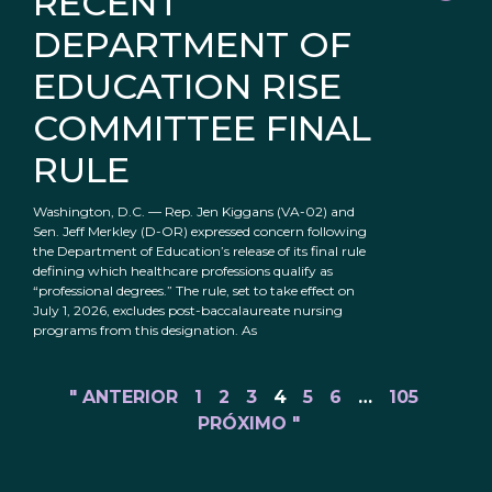
RECENT
DEPARTMENT OF
EDUCATION RISE
COMMITTEE FINAL
RULE
Washington, D.C. — Rep. Jen Kiggans (VA-02) and
Sen. Jeff Merkley (D-OR) expressed concern following
the Department of Education’s release of its final rule
defining which healthcare professions qualify as
“professional degrees.” The rule, set to take effect on
July 1, 2026, excludes post-baccalaureate nursing
programs from this designation. As
" ANTERIOR
1
2
3
4
5
6
…
105
PRÓXIMO "