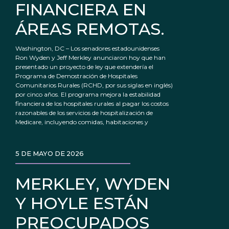
FINANCIERA EN
ÁREAS REMOTAS.
Washington, DC – Los senadores estadounidenses
Ron Wyden y Jeff Merkley anunciaron hoy que han
presentado un proyecto de ley que extendería el
Programa de Demostración de Hospitales
Comunitarios Rurales (RCHD, por sus siglas en inglés)
por cinco años. El programa mejora la estabilidad
financiera de los hospitales rurales al pagar los costos
razonables de los servicios de hospitalización de
Medicare, incluyendo comidas, habitaciones y
5 DE MAYO DE 2026
MERKLEY, WYDEN
Y HOYLE ESTÁN
PREOCUPADOS