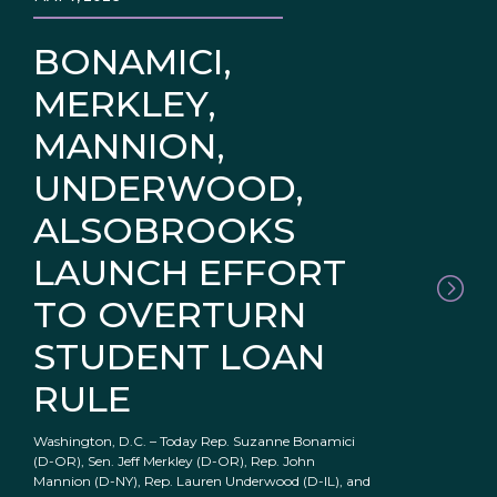
BONAMICI,
MERKLEY,
MANNION,
UNDERWOOD,
ALSOBROOKS
LAUNCH EFFORT
TO OVERTURN
STUDENT LOAN
RULE
Washington, D.C. – Today Rep. Suzanne Bonamici
(D-OR), Sen. Jeff Merkley (D-OR), Rep. John
Mannion (D-NY), Rep. Lauren Underwood (D-IL), and