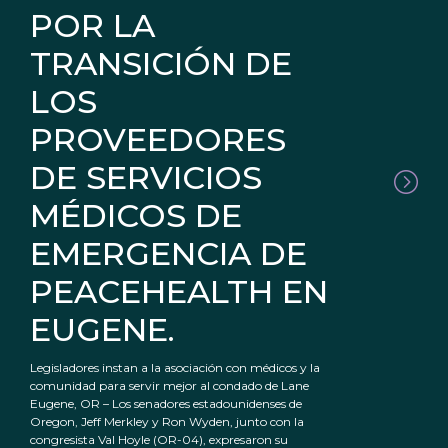
POR LA
TRANSICIÓN DE
LOS
PROVEEDORES
DE SERVICIOS
MÉDICOS DE
EMERGENCIA DE
PEACEHEALTH EN
EUGENE.
Legisladores instan a la asociación con médicos y la
comunidad para servir mejor al condado de Lane
Eugene, OR – Los senadores estadounidenses de
Oregon, Jeff Merkley y Ron Wyden, junto con la
congresista Val Hoyle (OR-04), expresaron su