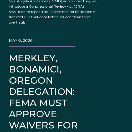
Sen. Angela Alsobrooks (D-MD) announced they will
introduce a Congressional Review Act (CRA)
resolution to repeal the Department of Education’s
finalized rule that caps federal student loans and
overhauls
MAY 6, 2026
MERKLEY,
BONAMICI,
OREGON
DELEGATION:
FEMA MUST
APPROVE
WAIVERS FOR