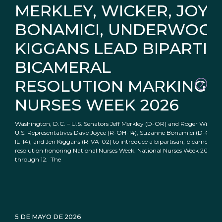
MERKLEY, WICKER, JOYC
BONAMICI, UNDERWOOD
KIGGANS LEAD BIPARTIS
BICAMERAL
RESOLUTION MARKING 
NURSES WEEK 2026
Washington, D.C. – U.S. Senators Jeff Merkley (D-OR) and Roger Wicker
U.S. Representatives Dave Joyce (R-OH-14), Suzanne Bonamici (D-OR-0
IL-14), and Jen Kiggans (R-VA-02) to introduce a bipartisan, bicameral
resolution honoring National Nurses Week. National Nurses Week 2026 is
through 12. The
5 DE MAYO DE 2026