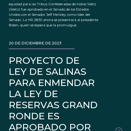
equidad para las Tribus Confederadas de Indios Siletz
(Siletz) fue aprobado en el Senado de los Estados
Unidos con el Senador Jeff Merkley como líder del
Senado. La HR 2839 ahora se presentará al presidente
Biden, quien se espera que la promulgue.
20 DE DICIEMBRE DE 2023
PROYECTO DE
LEY DE SALINAS
PARA ENMENDAR
LA LEY DE
RESERVAS GRAND
RONDE ES
APROBADO POR