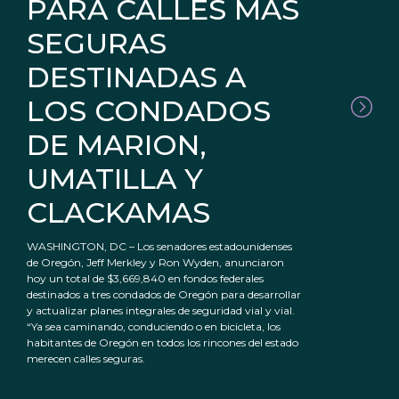
PARA CALLES MÁS
SEGURAS
DESTINADAS A
LOS CONDADOS
DE MARION,
UMATILLA Y
CLACKAMAS
WASHINGTON, DC – Los senadores estadounidenses
de Oregón, Jeff Merkley y Ron Wyden, anunciaron
hoy un total de $3,669,840 en fondos federales
destinados a tres condados de Oregón para desarrollar
y actualizar planes integrales de seguridad vial y vial.
“Ya sea caminando, conduciendo o en bicicleta, los
habitantes de Oregón en todos los rincones del estado
merecen calles seguras.