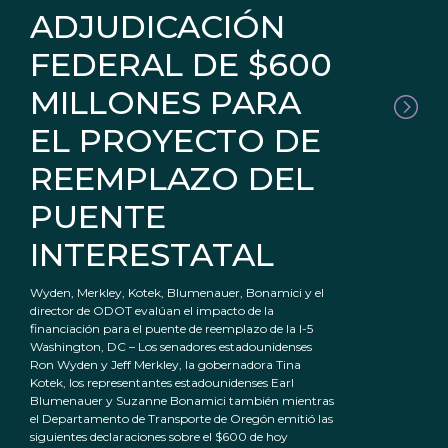
ADJUDICACIÓN
FEDERAL DE $600
MILLONES PARA
EL PROYECTO DE
REEMPLAZO DEL
PUENTE
INTERESTATAL
Wyden, Merkley, Kotek, Blumenauer, Bonamici y el
director de ODOT evalúan el impacto de la
financiación para el puente de reemplazo de la I-5
Washington, DC – Los senadores estadounidenses
Ron Wyden y Jeff Merkley, la gobernadora Tina
Kotek, los representantes estadounidenses Earl
Blumenauer y Suzanne Bonamici también mientras
el Departamento de Transporte de Oregón emitió las
siguientes declaraciones sobre el $600 de hoy