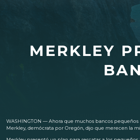
MERKLEY P
BA
WASHINGTON — Ahora que muchos bancos pequeños se tam
Merkley, demócrata por Oregón, dijo que merecen la mi
Merkley presentó un plan para rescatar a los pequeños b