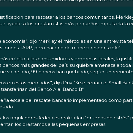
ificación para rescatar a los bancos comunitarios, Merkley, 
e ayudar a los prestamistas más pequeños impulsaría la e
 economía”, dijo Merkley el miércoles en una entrevista te
 fondos TARP, pero hacerlo de manera responsable”.
ás crédito a los consumidores y empresas locales, la justif
os bancos más grandes del país: su quiebra amenaza a toda l
ue va de año, 99 bancos han quebrado, según un recuento 
cos en estos mercados”, dijo Duy. "Si se cerrara el Small Ba
ransferirían del Banco A al Banco B".
ueña escala del rescate bancario implementado como parte
asado.
 los reguladores federales realizarían "pruebas de estrés" 
entan los préstamos a las pequeñas empresas.