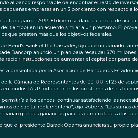
jando al banco responsable de encontrar el resto de inverso
s pequeñas empresas en un 5 por ciento con respecto a los
ían del programa TARP. El dinero se daría a cambio de accio
o del tiempo) en un acuerdo similar a un préstamo. El proye
os que presten más que los objetivos federales.
de Bend's Bank of the Cascades, dijo que un borrador anteri
ade Bancorp anunció un plan para recaudar $70 millones m
 de recibir instrucciones de aumentar el capital por parte 
uesta presentada por la Asociación de Banqueros Estadounid
de la Cámara de Representantes de EE. UU. el 23 de septi
ones en fondos TARP fortalecerían los préstamos de los banc
permitiría a los bancos “continuar satisfaciendo las necesi
nimos de capital reglamentario”, dijo Roberts. “Las suma
nerarían grandes ganancias para las comunidades a las que 
de que el presidente Barack Obama anunciara su propio pla