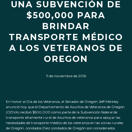
UNA SUBVENCIÓN DE
$500,000 PARA
BRINDAR
TRANSPORTE MÉDICO
A LOS VETERANOS DE
OREGON
11 de noviembre de 2016
En honor al Día de los Veteranos, el Senador de Oregón Jeff Merkley
anunció hoy que el Departamento de Asuntos de Veteranos de Oregón
(ODVA) recibió $500,000 como parte de la Subvención federal de
transporte altamente rural de Asuntos de veteranos para apoyar las
necesidades de transporte médico de los veteranos en las zonas rurales
de Oregón. condados Diez condados de Oregón son considerados