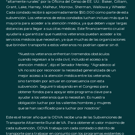
“altamente rurales” por la Oficina del Censo de EE. UU.: Baker, Gilliam,
Grant, Lake, Harney, Malheur, Morrow, Sherman, Wallowa y Wheeler.
Cada condado recibirá aproximadamente $50,000 como parte de esta
subvención. Los veteranos de estos condados luchan incluso más que la
mayoría para acceder a la atención médica, ya que deben viajar largas
distancias para llegar a sus citas médicas. Este financiamiento crucial
ayudaría a garantizar que nuestros veteranos puedan acceder a los
servicios médicos que necesitan, ya que muchas de las organizaciones
que brindan transporte a estos veteranos no podrían operar sin él.
“Nuestros veteranos enfrentan tremendos obstáculos
cuando regresan a la vida civil, incluido el acceso a la
atención médica”, dijo el Senador Merkley. “Agradezco al
VA no solo por reconocer la necesidad generalizada de un
mejor acceso a la atención médica entre los veteranos,
sino también por actuar en consecuencia con esta
subvención. Seguiré trabajando en el Congreso para
obtener fondos para apoyar este programa clave para
ayudar a los veteranos que lo necesitan. Es nuestra
obligación luchar por los valientes hombres y mujeres
que se han sacrificado para luchar por nosotros”.
Este es el tercer año que la ODVA recibe una de las Subvenciones de
Transporte Altamente Rural de VA. Para obtener el valor máximo de
cada subvención, ODVA trabaja con cada condado o distrito de
transporte para trabajar en conjunto con los programas existentes o