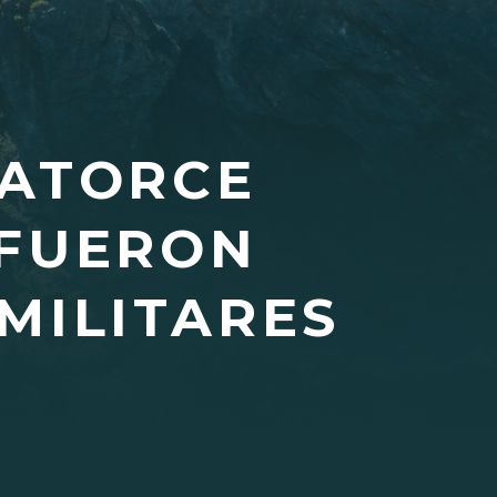
CATORCE
 FUERON
MILITARES