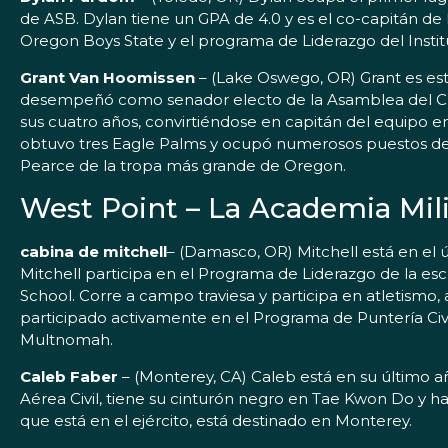
de ASB. Dylan tiene un GPA de 4.0 y es el co-capitán de 
Oregon Boys State y el programa de Liderazgo del Instit
Grant Van Hoomissen
– (Lake Oswego, OR) Grant es es
desempeñó como senador electo de la Asamblea del Cuerpo
sus cuatro años, convirtiéndose en capitán del equipo en
obtuvo tres Eagle Palms y ocupó numerosos puestos de l
Pearce de la tropa más grande de Oregon.
West Point – La Academia Mili
cabina de mitchell
– (Damasco, OR) Mitchell está en el
Mitchell participa en el Programa de Liderazgo de la es
School. Corre a campo traviesa y participa en atletismo,
participado activamente en el Programa de Puntería Civ
Multnomah.
Caleb Faber
– (Monterey, CA) Caleb está en su último a
Aérea Civil, tiene su cinturón negro en Tae Kwon Do y 
que está en el ejército, está destinado en Monterey.