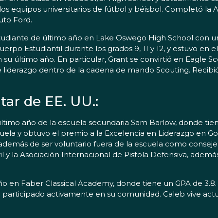
los equipos universitarios de fútbol y béisbol. Completó la
uto Ford.
tudiante de último año en Lake Oswego High School con u
 Estudiantil durante los grados 9, 11 y 12, y estuvo en el 
 su último año. En particular, Grant se convirtió en Eagle 
iderazgo dentro de la cadena de mando Scouting. Recibió el
tar de EE. UU.:
 último año de la escuela secundaria Sam Barlow, donde tie
cuela y obtuvo el premio a la Excelencia en Liderazgo en G
 además de ser voluntario fuera de la escuela como consejero
il y la Asociación Internacional de Pistola Defensiva, ade
ño en Faber Classical Academy, donde tiene un GPA de 3.8. 
ha participado activamente en su comunidad. Caleb vive act