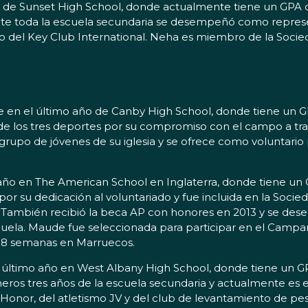
o de Sunset High School, donde actualmente tiene un GPA d
ante toda la escuela secundaria se desempeñó como repres
 del Key Club International. Neha es miembro de la Socie
e en el último año de Canby High School, donde tiene un G
 de los tres deportes por su compromiso con el campo a tra
l grupo de jóvenes de su iglesia y se ofrece como voluntari
año en The American School en Inglaterra, donde tiene un 
 por su dedicación al voluntariado y fue incluida en la So
 También recibió la beca AP con honores en 2013 y se des
su escuela. Maude fue seleccionada para participar en el C
e 8 semanas en Marruecos.
de último año en West Albany High School, donde tiene un G
meros tres años de la escuela secundaria y actualmente es e
Honor, del atletismo JV y del club de levantamiento de pes