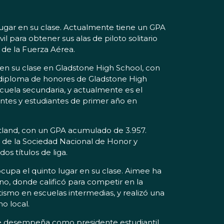
lugar en su clase. Actualmente tiene un GPA
l para obtener sus alas de piloto solitario
 de la Fuerza Aérea.
en su clase en Gladstone High School, con
l diploma de honores de Gladstone High
scuela secundaria, y actualmente es el
entes y estudiantes de primer año en
tland, con un GPA acumulado de 3.957.
 de la Sociedad Nacional de Honor y
s títulos de liga.
upa el quinto lugar en su clase. Aimee ha
no, donde calificó para competir en la
ismo en escuelas intermedias, y realizó una
o local.
 se desempeña como presidente estudiantil