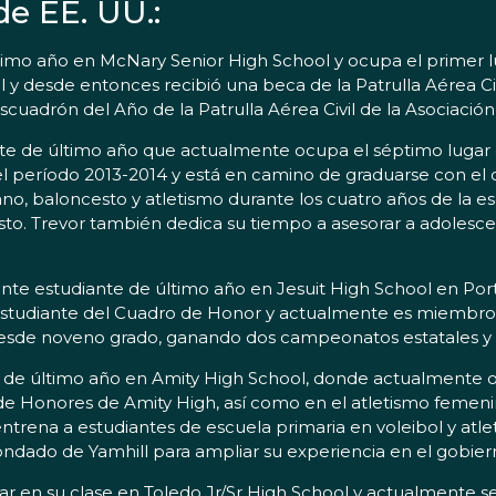
e EE. UU.:
último año en McNary Senior High School y ocupa el primer 
l y desde entonces recibió una beca de la Patrulla Aérea Civi
scuadrón del Año de la Patrulla Aérea Civil de la Asociación
nte de último año que actualmente ocupa el séptimo lugar 
el período 2013-2014 y está en camino de graduarse con e
no, baloncesto y atletismo durante los cuatro años de la e
cesto. Trevor también dedica su tiempo a asesorar a adolesc
nte estudiante de último año en Jesuit High School en Por
n estudiante del Cuadro de Honor y actualmente es miembro
 desde noveno grado, ganando dos campeonatos estatales y do
 de último año en Amity High School, donde actualmente oc
l de Honores de Amity High, así como en el atletismo femeni
rena a estudiantes de escuela primaria en voleibol y atlet
ndado de Yamhill para ampliar su experiencia en el gobiern
gar en su clase en Toledo Jr/Sr High School y actualmente