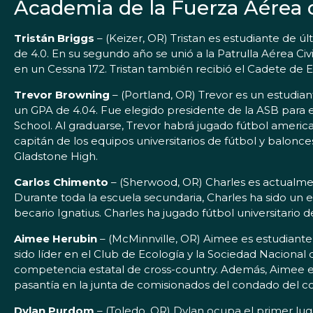
Academia de la Fuerza Aérea d
Tristán Briggs
– (Keizer, OR) Tristan es estudiante de 
de 4.0. En su segundo año se unió a la Patrulla Aérea Civi
en un Cessna 172. Tristan también recibió el Cadete de E
Trevor Browning
– (Portland, OR) Trevor es un estudia
un GPA de 4.04. Fue elegido presidente de la ASB para 
School. Al graduarse, Trevor habrá jugado fútbol america
capitán de los equipos universitarios de fútbol y balon
Gladstone High.
Carlos Chimento
– (Sherwood, OR) Charles es actualme
Durante toda la escuela secundaria, Charles ha sido u
becario Ignatius. Charles ha jugado fútbol universitario
Aimee Herubin
– (McMinnville, OR) Aimee es estudiante
sido líder en el Club de Ecología y la Sociedad Naciona
competencia estatal de cross-country. Además, Aimee ent
pasantía en la junta de comisionados del condado del co
Dylan Purdom
– (Toledo, OR) Dylan ocupa el primer lu