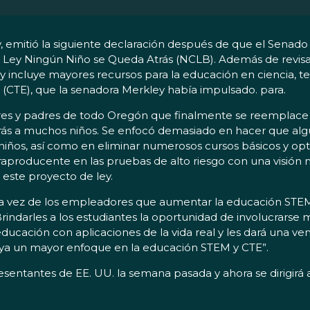
mitió la siguiente declaración después de que el Senado 
 la Ley Ningún Niño se Queda Atrás (NCLB). Además de revisa
y incluye mayores recursos para la educación en ciencia, t
 (CTE), que la senadora Merkley había impulsado. para.
dores y padres de todo Oregón que finalmente se reemplac
atrás a muchos niños. Se enfocó demasiado en hacer que al
 niños, así como en eliminar numerosos cursos básicos y opt
roducente en las pruebas de alto riesgo con una visión m
 este proyecto de ley.
ra vez de los empleadores que aumentar la educación STEM
indarles a los estudiantes la oportunidad de involucrars
cación con aplicaciones de la vida real y les dará una ven
uya un mayor enfoque en la educación STEM y CTE”.
ntantes de EE. UU. la semana pasada y ahora se dirigirá al