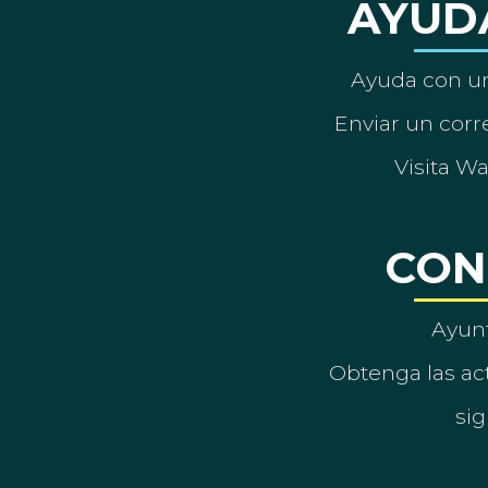
AYUD
Ayuda con un
Enviar un corre
Visita W
CON
Ayun
Obtenga las act
sig