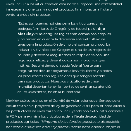
uvas. Incluir a los viticultores en esta norma impone una contabilidad
innecesaria y onerosa, ya que el producto final no es una fruta o
verdura cruda sin procesar.
"Estas son buenas noticias para los viticultores y las
bodegas familiares de Oregón y de todo el país".
dijo
Merkley.
“Las antiguas reglas eran demasiado amplias
y no tenían en cuenta la diferencia entre el cultivo de
uvas para la producción de vino y el consumo crudo. La
industria vitivinícola de Oregón es una de las mejores del
mundo y debemos asegurarnos de respaldarla con una
regulación eficaz y de sentido común, no con cargas
inútiles. Seguiré siendo un socio federal fuerte para
asegurarme de que apoyamos a los viticultores y a todos
los productores con regulaciones que tengan sentido
para sus productos. Nuestros viticultores de clase
mundial deberían tener la libertad de centrar su atención
en las uvas tintas, no en la burocracia”.
Merkley usó su asiento en el Comité de Asignaciones del Senado para
incluir texto en el proyecto de ley de gastos de 2019 para brindar alivio a
los productores de uvas para vino, incluyendo con éxito instrucciones a
la FDA para eximir a los viticultores de la Regla de seguridad de
productos agrícolas:
“Ninguno de los fondos puestos a disposición
por esta o cualquier otra Ley podrá usarse para hacer cumplir la