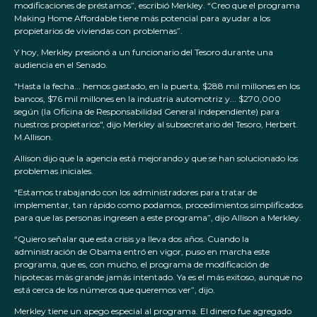
modificaciones de préstamos”, escribió Merkley. “Creo que el programa
Making Home Affordable tiene más potencial para ayudar a los
propietarios de viviendas con problemas”.
Y hoy, Merkley presionó a un funcionario del Tesoro durante una
audiencia en el Senado.
"Hasta la fecha... hemos gastado, en la puerta, $288 mil millones en los
bancos, $76 mil millones en la industria automotriz y... $270,000
según (la Oficina de Responsabilidad General independiente) para
nuestros propietarios", dijo Merkley al subsecretario del Tesoro, Herbert.
M.Allison.
Allison dijo que la agencia está mejorando y que se han solucionado los
problemas iniciales.
“Estamos trabajando con los administradores para tratar de
implementar, tan rápido como podamos, procedimientos simplificados
para que las personas ingresen a este programa”, dijo Allison a Merkley.
“Quiero señalar que esta crisis ya lleva dos años. Cuando la
administración de Obama entró en vigor, puso en marcha este
programa, que es, con mucho, el programa de modificación de
hipotecas más grande jamás intentado. Ya es el más exitoso, aunque no
está cerca de los números que queremos ver”, dijo.
Merkley tiene un apego especial al programa. El dinero fue agregado