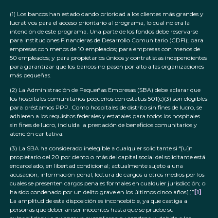
(1) Los bancos han estado dando prioridad a los clientes más grandes y
lucrativos para el acceso prioritario al programa, lo cual no era la
intención de este programa. Una parte de los fondos debe reservarse
para Instituciones Financieras de Desarrollo Comunitario (CDFI); para
empresas con menos de 10 empleados; para empresas con menos de
50 empleados; y para propietarios únicos y contratistas independientes
para garantizar que los bancos no pasen por alto a las organizaciones
más pequeñas.
(2) La Administración de Pequeñas Empresas (SBA) debe aclarar que
los hospitales comunitarios pequeños con estatus 501(c)(3) son elegibles
para préstamos PPP. Como hospitales de distrito sin fines de lucro, se
adhieren a los requisitos federales y estatales para todos los hospitales
sin fines de lucro, incluida la prestación de beneficios comunitarios y
atención caritativa.
(3) La SBA ha considerado inelegible a cualquier solicitante si “[u]n
propietario del 20 por ciento o más del capital social del solicitante está
encarcelado, en libertad condicional; actualmente sujeto a una
acusación, información penal, lectura de cargos u otros medios por los
cuales se presenten cargos penales formales en cualquier jurisdicción; o
ha sido condenado por un delito grave en los últimos cinco años[.]”
[1]
La amplitud de esta disposición es inconcebible, ya que castiga a
personas que deberían ser inocentes hasta que se pruebe su