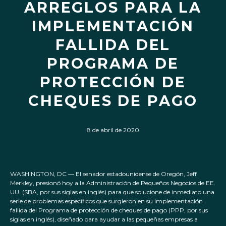
ARREGLOS PARA LA
IMPLEMENTACIÓN
FALLIDA DEL
PROGRAMA DE
PROTECCIÓN DE
CHEQUES DE PAGO
8 de abril de 2020
WASHINGTON, DC — El senador estadounidense de Oregón, Jeff
Merkley, presionó hoy a la Administración de Pequeños Negocios de EE.
UU. (SBA, por sus siglas en inglés) para que solucione de inmediato una
serie de problemas específicos que surgieron en su implementación
fallida del Programa de protección de cheques de pago (PPP, por sus
siglas en inglés), diseñado para ayudar a las pequeñas empresas a