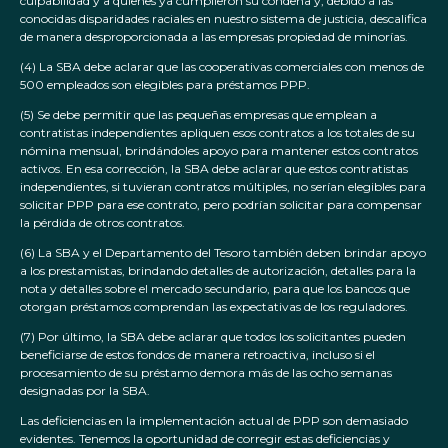
culpabilidad y a quienes ya cumplieron su condena y, debido a las
conocidas disparidades raciales en nuestro sistema de justicia, descalifica
de manera desproporcionada a las empresas propiedad de minorías.
(4) La SBA debe aclarar que las cooperativas comerciales con menos de
500 empleados son elegibles para préstamos PPP.
(5) Se debe permitir que las pequeñas empresas que emplean a
contratistas independientes apliquen esos contratos a los totales de su
nómina mensual, brindándoles apoyo para mantener estos contratos
activos. En esa corrección, la SBA debe aclarar que estos contratistas
independientes, si tuvieran contratos múltiples, no serían elegibles para
solicitar PPP para ese contrato, pero podrían solicitar para compensar
la pérdida de otros contratos.
(6) La SBA y el Departamento del Tesoro también deben brindar apoyo
a los prestamistas, brindando detalles de autorización, detalles para la
nota y detalles sobre el mercado secundario, para que los bancos que
otorgan préstamos comprendan las expectativas de los reguladores.
(7) Por último, la SBA debe aclarar que todos los solicitantes pueden
beneficiarse de estos fondos de manera retroactiva, incluso si el
procesamiento de su préstamo demora más de las ocho semanas
designadas por la SBA.
Las deficiencias en la implementación actual de PPP son demasiado
evidentes. Tenemos la oportunidad de corregir estas deficiencias y