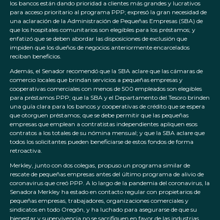
los bancos están dando prioridad a clientes más grandes y lucrativos
para acceso prioritario al programa PPP; expresó la gran necesidad de
una aclaración de la Administración de Pequeñas Empresas (SBA) de
que los hospitales comunitarios son elegibles para los préstamos; y
enfatizó que se deben abordar las disposiciones de exclusión que
impiden que los dueños de negocios anteriormente encarcelados
reciban beneficios.
Además, el Senador recomendó que la SBA aclare que las cámaras de
comercio locales que brindan servicios a pequeñas empresas y
cooperativas comerciales con menos de 500 empleados son elegibles
para préstamos PPP; que la SBA y el Departamento del Tesoro brinden
una guía clara para los bancos y cooperativas de crédito que se espera
que otorguen préstamos; que se debe permitir que las pequeñas
empresas que emplean a contratistas independientes apliquen esos
contratos a los totales de su nómina mensual; y que la SBA aclare que
todos los solicitantes pueden beneficiarse de estos fondos de forma
retroactiva.
Merkley, junto con dos colegas, propuso un programa similar de
rescate de pequeñas empresas antes del último programa de alivio de
coronavirus que creó PPP. A lo largo de la pandemia del coronavirus, la
Senadora Merkley ha estado en contacto regular con propietarios de
pequeñas empresas, trabajadores, organizaciones comerciales y
sindicatos en todo Oregón, y ha luchado para asegurarse de que su
bienestar y supervivencia no se sacrifiquen en favor de las industrias