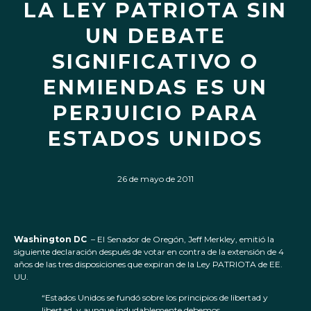
LA LEY PATRIOTA SIN
UN DEBATE
SIGNIFICATIVO O
ENMIENDAS ES UN
PERJUICIO PARA
ESTADOS UNIDOS
26 de mayo de 2011
Washington DC
– El Senador de Oregón, Jeff Merkley, emitió la
siguiente declaración después de votar en contra de la extensión de 4
años de las tres disposiciones que expiran de la Ley PATRIOTA de EE.
UU.
“Estados Unidos se fundó sobre los principios de libertad y
libertad, y aunque indudablemente debemos