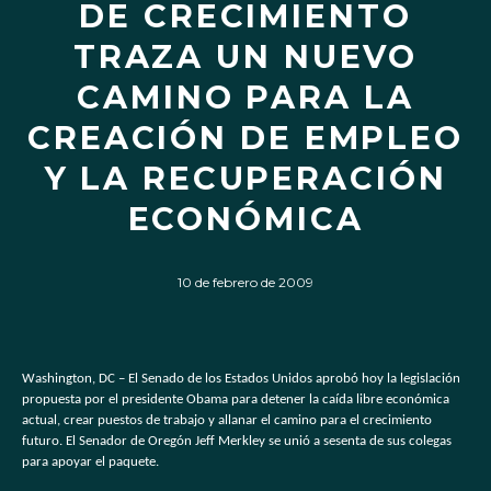
DE CRECIMIENTO
TRAZA UN NUEVO
CAMINO PARA LA
CREACIÓN DE EMPLEO
Y LA RECUPERACIÓN
ECONÓMICA
10 de febrero de 2009
Washington, DC – El Senado de los Estados Unidos aprobó hoy la legislación
propuesta por el presidente Obama para detener la caída libre económica
actual, crear puestos de trabajo y allanar el camino para el crecimiento
futuro. El Senador de Oregón Jeff Merkley se unió a sesenta de sus colegas
para apoyar el paquete.