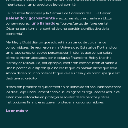
intente sacar un proyecto de ley del comité.
La industria financiera y la Cámara de Comercio de EE.UU. están
peleando vigorosamente
y escuchas alguna charla en blogs
conservadores.
uno llamado
es “otro esfuerzo del [presidente]
Obama para tomar el control de una porción significativa de la
economía”.
Merkley y Dodd dijeron que solo están tratando de cuidar a los
consumidores. Se reunieron en la Universidad Estatal de Portland con
un grupo seleccionado de personas con historias que contar sobre
cómo se vieron afectados por el colapso financiero. Bob y Martha
Barney de Milwaukie, por ejemplo, contaron cómo fueron atraídos a
una hipoteca que dijeron que no era lo que les habían dicho que sería.
Ahora deben mucho más de lo que vale su casa y les preocupa que eso
destruya su crédito.
“Estos son problemas que enfrentan millones de estadounidenses todos
los días”, dijo Dodd, lamentando que las agencias reguladoras actuales
estén más enfocadas en proteger la solidez de los bancos y otras
instituciones financieras que en proteger a los consumidores.
Leer más->