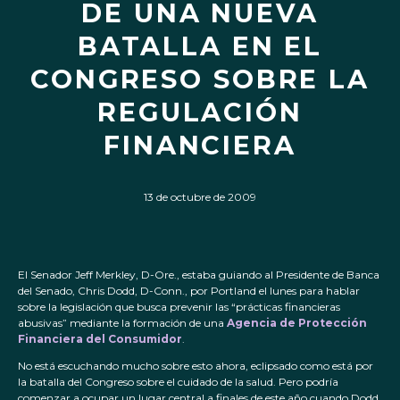
DE UNA NUEVA
BATALLA EN EL
CONGRESO SOBRE LA
REGULACIÓN
FINANCIERA
13 de octubre de 2009
El Senador Jeff Merkley, D-Ore., estaba guiando al Presidente de Banca
del Senado, Chris Dodd, D-Conn., por Portland el lunes para hablar
sobre la legislación que busca prevenir las “prácticas financieras
abusivas” mediante la formación de una
Agencia de Protección
Financiera del Consumidor
.
No está escuchando mucho sobre esto ahora, eclipsado como está por
la batalla del Congreso sobre el cuidado de la salud. Pero podría
comenzar a ocupar un lugar central a finales de este año cuando Dodd