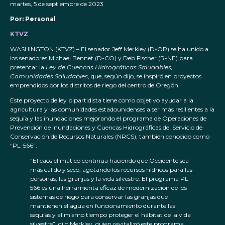
martes, 5 de septiembre de 2023
Por: Personal
KTVZ
WASHINGTON (KTVZ) – El senador Jeff Merkley (D-OR) se ha unido a
los senadores Michael Bennet (D-CO) y Deb Fischer (R-NE) para
presentar la
Ley de Cuencas Hidrográficas Saludables,
Comunidades Saludables
, que, según dijo, se inspiró en proyectos
emprendidos por los distritos de riego del centro de Oregón.
Este proyecto de ley bipartidista tiene como objetivo ayudar a la
agricultura y las comunidades estadounidenses a ser más resilientes a la
sequía y las inundaciones mejorando el programa de Operaciones de
Prevención de Inundaciones y Cuencas Hidrográficas del Servicio de
Conservación de Recursos Naturales (NRCS), también conocido como
“PL-566”.
“El caos climático continúa haciendo que Occidente sea
más cálido y seco, agotando los recursos hídricos para las
personas, las granjas y la vida silvestre. El programa PL
566 es una herramienta eficaz de modernización de los
sistemas de riego para conservar las granjas que
mantienen el agua en funcionamiento durante las
sequías y al mismo tiempo proteger el hábitat de la vida
silvestre”, dijo Merkley, quien revitalizó este programa