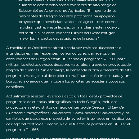
cuando se desempeñó como miembro de alto rango del
Subcomité de Asignaciones Agrícolas. "El ingenio de los
habitantes de Oregon con este programa ha apoyado
proyectos que benefician tanto a los agricultores como a
la vida silvestre, y esta legislación ampliaría este modelo y
permitiría a las comunidades rurales del Oeste mitigar
mejor los impactos devastadores de la sequía".
A medida que Occidente enfrenta cada vez más sequías severas e
inundaciones más frecuentes, los agricultores, ganaderos y las
comunidades de Oregón están utilizando el programa PL-566 para
mitigar los efectos de estos desastres naturales a través de proyectos de
mejora de cuencas. Sin embargo, la demanda crítica y creciente de este
programa ha dejado al descubierto una financiación inadecuada y una
burocracia onerosa que impide a los solicitantes acceder a todos sus
beneficios.
Actualmente se están llevando a cabo un total de 28 proyectos de
programas de cuencas hidrográficas en todo Oregón, incluidos
proyectos en siete distritos de riego del centro de Oregón. El
Ley de
Cuencas Hidrográficas Saludables, Comunidades Saludables
y los
cambios que busca este proyecto de ley están inspirados en los distritos
de riego del centro de Oregón, ya que fueron los primeros en utilizar el
programa PL-566.
Merkley ha sido un líder y defensor durante mucho tiempo para