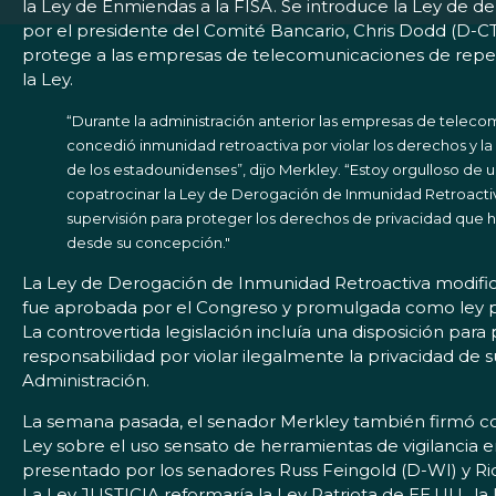
la Ley de Enmiendas a la FISA. Se introduce la Ley de d
por el presidente del Comité Bancario, Chris Dodd (D-CT
protege a las empresas de telecomunicaciones de reperc
la Ley.
“Durante la administración anterior las empresas de telec
concedió inmunidad retroactiva por violar los derechos y la
de los estadounidenses”, dijo Merkley. “Estoy orgulloso de
copatrocinar la Ley de Derogación de Inmunidad Retroactiv
supervisión para proteger los derechos de privacidad que 
desde su concepción."
La Ley de Derogación de Inmunidad Retroactiva modifica
fue aprobada por el Congreso y promulgada como ley p
La controvertida legislación incluía una disposición par
responsabilidad por violar ilegalmente la privacidad de 
Administración.
La semana pasada, el senador Merkley también firmó co
Ley sobre el uso sensato de herramientas de vigilancia en
presentado por los senadores Russ Feingold (D-WI) y Ri
La Ley JUSTICIA reformaría la Ley Patriota de EE.UU., l