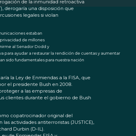
erogación de la inmunidad retroactiva
), derogaría una disposición que
usiones legales si violan
omunicaciones estaban
 privacidad de millones
 unirme al Senador Dodd y
a para ayudar a restaurar la rendición de cuentas y aumentar
han sido fundamentales para nuestra nación
ría la Ley de Enmiendas a la FISA, que
or el presidente Bush en 2008.
a proteger a las empresas de
sus clientes durante el gobierno de Bush
mo copatrocinador original del
 las actividades antiterroristas (JUSTICE),
chard Durbin (D-IL).
a Ley de Enmiendas FISA y