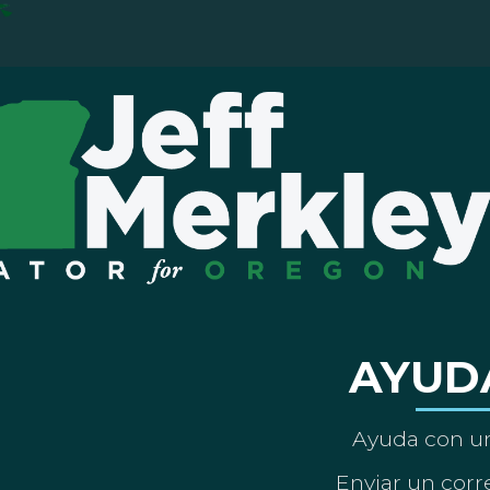
AYUD
Ayuda con un
Enviar un corre