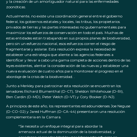
y la creación de un amortiguador natural para las enfermedades
zoonóticas.
Actualmente, no existe una coordinación general entre el gobierno
federal, los gobiernos estatales y locales, las tribus, los propietarios
privados de tierras y las partes interesadas no gubernamentales para
maximizar los esfuerzos de conservación en todo el país. Muchas de
estas entidades están trabajando en sus propios planes de biodiversidad,
pero sin un esfuerzo nacional, esos esfuerzos corren el riesgo de
fragmentarse y aislarse. Esta resolución expresa la necesidad de
establecer una estrategia que aliente a las agencias federales a
identificar y llevar a cabo una gama completa de acciones dentro de las
leyes existentes, alentar la consideración de las nuevas y establecer una
nueva evaluación de cuatro años para monitorear el progreso en el
abordaje de la crisis de la biodiversidad. .
Junto a Merkley para patrocinar esta resolución se encuentran los
senadores Richard Blumenthal (D-CT), Sheldon Whitehouse (D-RI),
Ben Cardin (D-MD), Peter Welch (D-VT) y Cory Booker (D-NJ).
A principios de este año, los representantes estadounidenses Joe Neguse
(D-CO-02) y Jared Huffman (D-CA-44) presentaron una resolución
complementaria en la Cámara.
“Se necesita un enfoque integral para abordar la
amenaza actual de la disminución de la biodiversidad, y