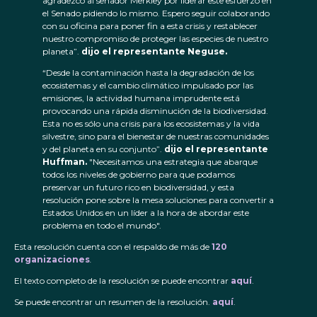
agradezco al senador Merkley por liderar este esfuerzo en
el Senado pidiendo lo mismo. Espero seguir colaborando
con su oficina para poner fin a esta crisis y restablecer
nuestro compromiso de proteger las especies de nuestro
planeta”.
dijo el representante Neguse.
“Desde la contaminación hasta la degradación de los
ecosistemas y el cambio climático impulsado por las
emisiones, la actividad humana imprudente está
provocando una rápida disminución de la biodiversidad.
Esta no es sólo una crisis para los ecosistemas y la vida
silvestre, sino para el bienestar de nuestras comunidades
y del planeta en su conjunto”.
dijo el representante
Huffman.
"Necesitamos una estrategia que abarque
todos los niveles de gobierno para que podamos
preservar un futuro rico en biodiversidad, y esta
resolución pone sobre la mesa soluciones para convertir a
Estados Unidos en un líder a la hora de abordar este
problema en todo el mundo".
Esta resolución cuenta con el respaldo de más de
120
organizaciones
.
El texto completo de la resolución se puede encontrar
aquí
.
Se puede encontrar un resumen de la resolución.
aquí
.