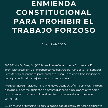
ENMIENDA
CONSTITUCIONAL
PARA PROHIBIR EL
TRABAJO FORZOSO
1 de julio de 2020
PORTLAND, Oregón (KOIN) — Tras señalar que la Enmienda 13
prohibió la esclavitud “excepto como castigo por un delito”, el Senador
Jeff Merkley se prepara para presentar una Enmienda Constitucional
para poner fin al trabajo forzado no remunerado.
Merkley, quien habló con KOIN 6 News desde su oficina en Washington,
dijo que el encarcelamiento de presos que se ven obligados a trabajar
por un salario mínimo o literalmente nulo es un abuso que debe
terminar.
Su enmienda “terminaría con la capacidad de esclavizar esencialmente