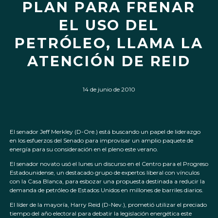
PLAN PARA FRENAR
EL USO DEL
PETRÓLEO, LLAMA LA
ATENCIÓN DE REID
14 de junio de 2010
El senador Jeff Merkley (D-Ore.) está buscando un papel de liderazgo
en los esfuerzos del Senado para improvisar un amplio paquete de
energía para su consideración en el pleno este verano.
El senador novato usó el lunes un discurso en el Centro para el Progreso
Estadounidense, un destacado grupo de expertos liberal con vínculos
con la Casa Blanca, para esbozar una propuesta destinada a reducir la
demanda de petróleo de Estados Unidos en millones de barriles diarios.
El líder de la mayoría, Harry Reid (D-Nev.), prometió utilizar el preciado
tiempo del año electoral para debatir la legislación energética este