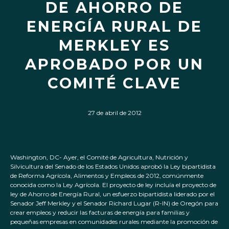
DE AHORRO DE
ENERGÍA RURAL DE
MERKLEY ES
APROBADO POR UN
COMITÉ CLAVE
27 de abril de 2012
Washington, DC- Ayer, el Comité de Agricultura, Nutrición y
Silvicultura del Senado de los Estados Unidos aprobó la Ley bipartidista
de Reforma Agrícola, Alimentos y Empleos de 2012, comúnmente
conocida como la Ley Agrícola. El proyecto de ley incluía el proyecto de
ley de Ahorro de Energía Rural, un esfuerzo bipartidista liderado por el
Senador Jeff Merkley y el Senador Richard Lugar (R-IN) de Oregón para
crear empleos y reducir las facturas de energía para familias y
pequeñas empresas en comunidades rurales mediante la promoción de