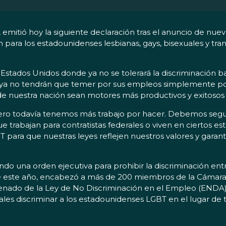
itió hoy la siguiente declaración tras el anuncio de nue
 para los estadounidenses lesbianas, gays, bisexuales y tr
Estados Unidos donde ya no se tolerará la discriminación ba
s ya no tendrán que temer por sus empleos simplemente po
 de nuestra nación sean motores más productivos y exitoso
a, pero todavía tenemos más trabajo por hacer. Debemos segu
e trabajan para contratistas federales o viven en ciertos e
para que nuestras leyes reflejen nuestros valores y garanti
do una orden ejecutiva para prohibir la discriminación entr
de este año, encabezó a más de 200 miembros de la Cámara 
Senado de la Ley de No Discriminación en el Empleo (ENDA)
rales discriminar a los estadounidenses LGBT en el lugar de t