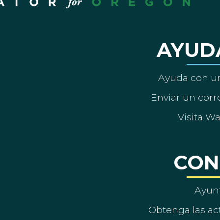
AYUD
Ayuda con un
Enviar un corre
Visita W
CON
Ayun
Obtenga las act