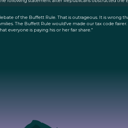
the following statement after Republicans obstructed the B
te of the Buffett Rule. That is outrageous. It is wrong that
families. The Buffett Rule would’ve made our tax code fair
at everyone is paying his or her fair share.”