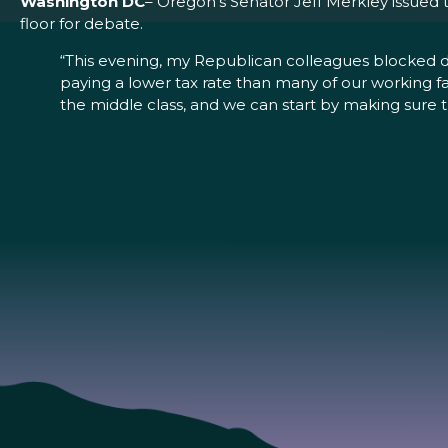
Washington DC
– Oregon’s Senator Jeff Merkley issued 
floor for debate.
“This evening, my Republican colleagues blocked deba
paying a lower tax rate than many of our working 
the middle class, and we can start by making sure th