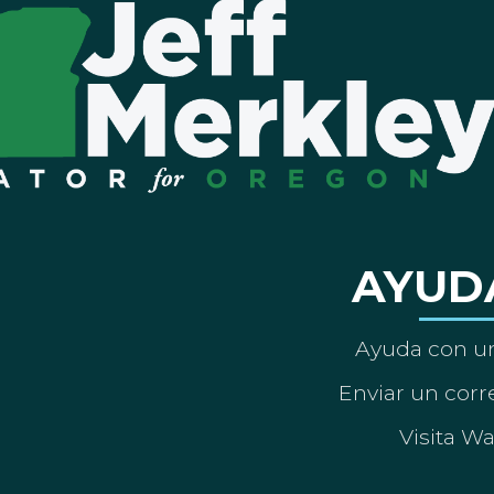
AYUD
Ayuda con un
Enviar un corre
Visita W