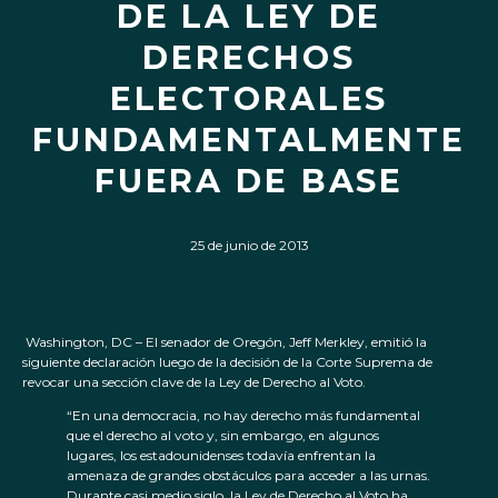
DE LA LEY DE
DERECHOS
ELECTORALES
FUNDAMENTALMENTE
FUERA DE BASE
25 de junio de 2013
Washington, DC – El senador de Oregón, Jeff Merkley, emitió la
siguiente declaración luego de la decisión de la Corte Suprema de
revocar una sección clave de la Ley de Derecho al Voto.
“En una democracia, no hay derecho más fundamental
que el derecho al voto y, sin embargo, en algunos
lugares, los estadounidenses todavía enfrentan la
amenaza de grandes obstáculos para acceder a las urnas.
Durante casi medio siglo, la Ley de Derecho al Voto ha