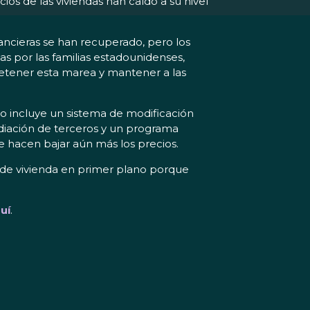
os de las viviendas han caído a su nivel
ancieras se han recuperado, pero los
das por las familias estadounidenses,
etener esta marea y mantener a las
o incluye un sistema de modificación
diación de terceros y un programa
ue hacen bajar aún más los precios.
de vivienda en primer plano porque
uí
.