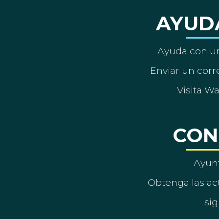
AYUD
Ayuda con un
Enviar un corre
Visita W
CON
Ayun
Obtenga las act
sig