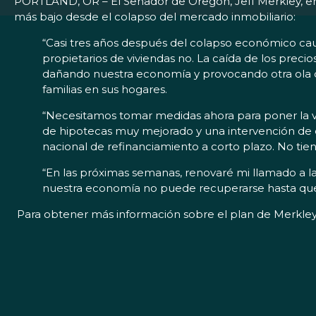
PORTLAND, OR – El Senador de Oregón, Jeff Merkley, emiti
más bajo desde el colapso del mercado inmobiliario:
“Casi tres años después del colapso económico caus
propietarios de viviendas no. La caída de los precio
dañando nuestra economía y provocando otra ola d
familias en sus hogares.
“Necesitamos tomar medidas ahora para poner la vi
de hipotecas muy mejorado y una intervención de 
nacional de refinanciamiento a corto plazo. No tien
“En las próximas semanas, renovaré mi llamado a 
nuestra economía no puede recuperarse hasta que
Para obtener más información sobre el plan de Merkley p