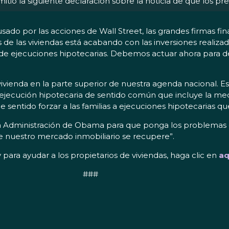
ó la siguiente declaración sobre la noticia de que los preci
ado por las acciones de Wall Street, las grandes firmas fin
s de las viviendas está acabando con las inversiones realiza
e ejecuciones hipotecarias. Debemos actuar ahora para d
vienda en la parte superior de nuestra agenda nacional. Es
ejecución hipotecaria de sentido común que incluye la me
e sentido forzar a las familias a ejecuciones hipotecarias q
la Administración de Obama para que ponga los problemas 
 nuestro mercado inmobiliario se recupere”.
ara ayudar a los propietarios de viviendas, haga clic en
aq
###