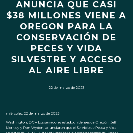
ANUNCIA QUE CASI
$38 MILLONES VIENE A
OREGON PARA LA
CONSERVACIÓN DE
PECES Y VIDA
SILVESTRE Y ACCESO
AL AIRE LIBRE
22 de marzo de 2023
miércoles, 22 de marzo de 2023
Washington, DC – Los senadores estadounidenses de Oregón, Jeff
Merkley y Ron Wyden, anunciaron que el Servicio de Pesca y Vida
Silvestre de EE. UU. (USFWS) otorgará al Departamento de Pesca y