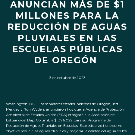
ANUNCIAN MÁS DE $1
MILLONES PARA LA
REDUCCIÓN DE AGUAS
PLUVIALES EN LAS
ESCUELAS PÚBLICAS
DE OREGÓN
3 de octubre de 2023
Washington, DC – Los senadores estadounidenses de Oregón, Jeff
Merkley y Ron Wyden, anunciaron hoy que la Agencia de Protección
Ambiental de Estados Unidos (EPA) otorgará a la Asociación del
Estuario del Bajo Columbia $1,376,029 para su Programa de
Reducción de Aguas Pluviales en Escuelas. Este esfuerzo tiene como
objetivo reducir las aguas pluviales y mejorar la calidad del agua en los