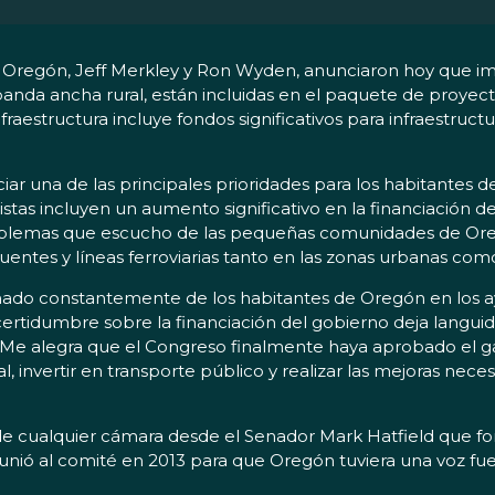
egón, Jeff Merkley y Ron Wyden, anunciaron hoy que impo
anda ancha rural, están incluidas en el paquete de proyec
fraestructura incluye fondos significativos para infraestructu
ciar una de las principales prioridades para los habitantes d
stas incluyen un aumento significativo en la financiación de 
roblemas que escucho de las pequeñas comunidades de Oreg
puentes y líneas ferroviarias tanto en las zonas urbanas com
chado constantemente de los habitantes de Oregón en los ay
ncertidumbre sobre la financiación del gobierno deja langui
Me alegra que el Congreso finalmente haya aprobado el ga
invertir en transporte público y realizar las mejoras necesar
e cualquier cámara desde el Senador Mark Hatfield que fo
nió al comité en 2013 para que Oregón tuviera una voz fuer