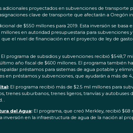
es adicionales proyectados en subvenciones de transporte 
s asignaciones clave de transporte que afectarán a Oregón i
cional de $550 millones para 2019. Esta inversión se basa en
il millones en autoridad presupuestaria para subvenciones
vé que el nivel de financiación en el proyecto de ley de gas
El programa de subsidios y subvenciones recibió $548,7 mil
 último año fiscal de $600 millones. El programa también 
respaldar préstamos para sistemas de agua potable y elimin
es en préstamos y subvenciones, que ayudarán a más de 4,2
ital
:
El programa recibió más de $2.5 mil millones para su
dos, trenes suburbanos, trenes ligeros, tranvías y autobuses 
. .
tura del Agua
:
El programa, que creó Merkley, recibió $68 
a inversión en la infraestructura de agua de la nación al 