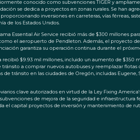
riormente conocido como subvenciones TIGER y ampliament
dación se dedica a proyectos en zonas rurales. Se han agre
 proporcionando inversiones en carreteras, vías férreas, sis
mía de los Estados Unidos.
ama Essential Air Service recibió más de $300 millones pa
 como el aeropuerto de Pendleton. Además, el proyecto de 
nanciación garantiza su operación continua durante el próxim
 recibió $9.93 mil millones, incluido un aumento de $350 
 tránsito a comprar nuevos autobuses y reemplazar flotas obs
 de tránsito en las ciudades de Oregón, incluidas Eugene, 
iarios clave autorizados en virtud de la Ley Fixing America'
 subvenciones de mejora de la seguridad e infraestructura fe
da el capital proyectos de inversión y mantenimiento de ru