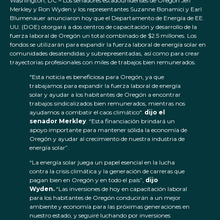
Washington, DC – Los senadores estadounidenses de Oregón Jeff
Merkley y Ron Wyden y los representantes Suzanne Bonamici y Earl
Blumenauer anunciaron hoy que el Departamento de Energía de EE.
UU. (DOE) otorgará a dos centros de capacitación y desarrollo de la
fuerza laboral de Oregón un total combinado de $2.5 millones. Los
fondos se utilizarán para expandir la fuerza laboral de energía solar en
comunidades desatendidas y subrepresentadas, así como para crear
trayectorias profesionales con miles de trabajos bien remunerados.
"Esta noticia es beneficiosa para Oregón, ya que
trabajamos para expandir la fuerza laboral de energía
solar y ayudar a los habitantes de Oregón a encontrar
trabajos sindicalizados bien remunerados, mientras nos
ayudamos a combatir el caos climático".
dijo el
senador Merkley
. “Esta financiación brindará un
apoyo importante para mantener sólida la economía de
Oregón y ayudar al crecimiento de nuestra industria de
energía solar”.
“La energía solar juega un papel esencial en la lucha
contra la crisis climática y la generación de carreras que
pagan bien en Oregón y en todo el país”,
dijo
Wyden.
“Las inversiones de hoy en capacitación laboral
para los habitantes de Oregón conducirán a un mejor
ambiente y economía para las próximas generaciones en
nuestro estado, y seguiré luchando por inversiones