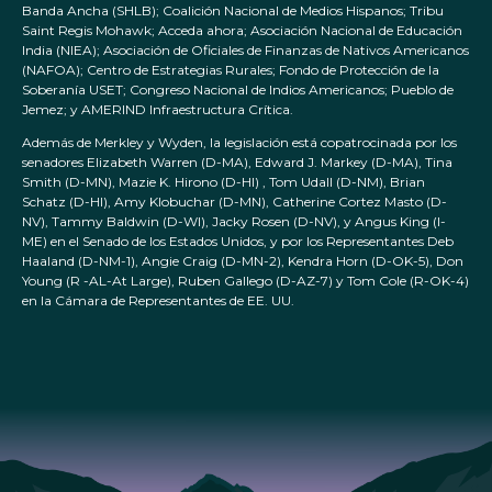
Banda Ancha (SHLB); Coalición Nacional de Medios Hispanos; Tribu
Saint Regis Mohawk; Acceda ahora; Asociación Nacional de Educación
India (NIEA); Asociación de Oficiales de Finanzas de Nativos Americanos
(NAFOA); Centro de Estrategias Rurales; Fondo de Protección de la
Soberanía USET; Congreso Nacional de Indios Americanos; Pueblo de
Jemez; y AMERIND Infraestructura Crítica.
Además de Merkley y Wyden, la legislación está copatrocinada por los
senadores Elizabeth Warren (D-MA), Edward J. Markey (D-MA), Tina
Smith (D-MN), Mazie K. Hirono (D-HI) , Tom Udall (D-NM), Brian
Schatz (D-HI), Amy Klobuchar (D-MN), Catherine Cortez Masto (D-
NV), Tammy Baldwin (D-WI), Jacky Rosen (D-NV), y Angus King (I-
ME) en el Senado de los Estados Unidos, y por los Representantes Deb
Haaland (D-NM-1), Angie Craig (D-MN-2), Kendra Horn (D-OK-5), Don
Young (R -AL-At Large), Ruben Gallego (D-AZ-7) y Tom Cole (R-OK-4)
en la Cámara de Representantes de EE. UU.