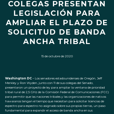
COLEGAS PRESENTAN
LEGISLACIÓN PARA
AMPLIAR EL PLAZO DE
SOLICITUD DE BANDA
ANCHA TRIBAL
15 de octubre de 2020
Washington DC
– Los senadores estadounidenses de Oregón, Jeff
Merkley y Ron Wyden, junto con 11 de sus colegas del Senado,
presentaron un proyecto de ley para ampliar la ventana de prioridad
tribal rural de 2,5 GHz de la Comisión Federal de Comunicaciones (FCC)
para permitir que las naciones tribales y las organizaciones de nativos
hawaianos tengan el tiempo que necesitan para solicitar licencias de
espectro para espectro no asignado sobre sus propias tierras, un paso
fundamental para expandir el acceso de banda ancha en sus