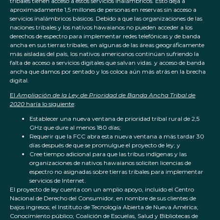
tribales tienen acceso a estos servicios inalámbricos. Esto deja a
aproximadamente 1,5 millones de personas en reservas sin acceso a
servicios inalámbricos básicos. Debido a que las organizaciones de las
naciones tribales y los nativos hawaianos no pueden acceder a los
derechos de espectro para implementar redes telefónicas y de banda
ancha en sus tierras tribales, en algunas de las áreas geográficamente
más aisladas del país, los nativos americanos continúan sufriendo la
falta de acceso a servicios digitales que salvan vidas. y acceso de banda
ancha que damos por sentado y los coloca aún más atrás en la brecha
digital.
El
Ampliación de la Ley de Prioridad de Banda Ancha Tribal de
2020
haría lo siguiente
:
Establecer una nueva ventana de prioridad tribal rural de 2,5
GHz que dure al menos 180 días;
Requerir que la FCC abra esta nueva ventana a más tardar 30
días después de que se promulgue el proyecto de ley; y
Cree tiempo adicional para que las tribus indígenas y las
organizaciones de nativos hawaianos soliciten licencias de
espectro no asignadas sobre tierras tribales para implementar
servicios de Internet.
El proyecto de ley cuenta con un amplio apoyo, incluido el Centro
Nacional de Derecho del Consumidor, en nombre de sus clientes de
bajos ingresos; el Instituto de Tecnología Abierta de Nueva América;
Conocimiento público; Coalición de Escuelas, Salud y Bibliotecas de