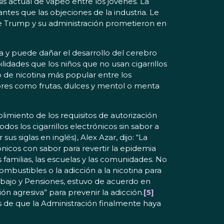
is actual de vapeo entre los jóvenes. La
ntes que las objeciones de la industria. Le
e Trump y su administración prometieron en
iva y puede dañar el desarrollo del cerebro
lidades que los niños que no usan cigarrillos
o de nicotina más popular entre los
bores como frutas, dulces y mentol o menta
limiento de los requisitos de autorización
os los cigarrillos electrónicos sin sabor a
s siglas en inglés), Alex Azar, dijo: “La
nicos con sabor para revertir la epidemia
 familias, las escuelas y las comunidades. No
mbustibles o la adicción a la nicotina para
abajo y Pensiones, estuvo de acuerdo en
ón agresiva” para prevenir la adicción.
[5]
de que la Administración finalmente haya