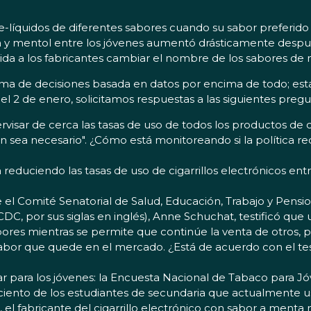
-líquidos de diferentes sabores cuando su sabor preferido 
ta y mentol entre los jóvenes aumentó drásticamente despu
a a los fabricantes cambiar el nombre de los sabores de
oma de decisiones basada en datos por encima de todo; est
 2 de enero, solicitamos respuestas a las siguientes pregu
visar de cerca las tasas de uso de todos los productos de c
ún sea necesario". ¿Cómo está monitoreando si la política r
 reduciendo las tasas de uso de cigarrillos electrónicos ent
el Comité Senatorial de Salud, Educación, Trabajo y Pension
C, por sus siglas en inglés), Anne Schuchat, testificó que 
res mientras se permite que continúe la venta de otros, 
or que quede en el mercado. ¿Está de acuerdo con el test
r para los jóvenes: la Encuesta Nacional de Tabaco para J
ciento de los estudiantes de secundaria que actualmente usan
, el fabricante del cigarrillo electrónico con sabor a ment