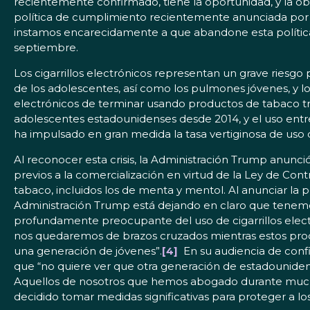
recientemente confirmado, tiene la oportunidad, y la obli
política de cumplimiento recientemente anunciada por la F
instamos encarecidamente a que abandone esta política
septiembre.
Los cigarrillos electrónicos representan un grave riesgo 
de los adolescentes, así como los pulmones jóvenes, y lo
electrónicos de terminar usando productos de tabaco trad
adolescentes estadounidenses desde 2014, y el uso entre
ha impulsado en gran medida la tasa vertiginosa de uso de
Al reconocer esta crisis, la Administración Trump anunci
previos a la comercialización en virtud de la Ley de Cont
tabaco, incluidos los de menta y mentol. Al anunciar la pol
Administración Trump está dejando en claro que tenemos 
profundamente preocupante del uso de cigarrillos electró
nos quedaremos de brazos cruzados mientras estos product
una generación de jóvenes”.
[4]
En su audiencia de confi
que “no quiere ver que otra generación de estadounidenses
Aquellos de nosotros que hemos abogado durante mucho
decidido tomar medidas significativas para proteger a los