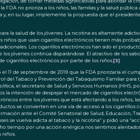
gación, de tomar medidas significativas para abordar la cris
DA no prioriza a los niños, las familias y la salud pública a
 y, en su lugar, implemente la propuesta que el president
para la salud de los jóvenes. La nicotina es altamente adict
s niños que usan cigarrillos electrónicos tienen más probabi
icionales. Los cigarrillos electrónicos han sido el product
 los jóvenes continúa disparándose. El atractivo de los sa
 cigarrillos electrónicos por parte de los niños.
[3]
ó el 11 de septiembre de 2019 que la FDA priorizaría el cump
rol del Tabaco y Prevención del Tabaquismo Familiar para tod
ítica, el secretario de Salud y Servicios Humanos (HHS, por su
la intención de despejar el mercado de cigarrillos electró
nicos entre los jóvenes que está afectando a los niños, las
os se convierten en una vía de acceso a los cigarrillos co
rmación ante el Comité Senatorial de Salud, Educación, Tr
 se vuelva adicta al tabaco y la nicotina” y pidió una “acci
 tiempo por una acción enérgica nos sentimos alentados 
 niños.