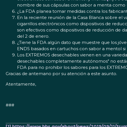
nombre de sus cápsulas con sabor a menta como un
¿La FDA planea tomar medidas contra los fabrican
En la reciente reunión de la Casa Blanca sobre el v
cigarrillos electrónicos como dispositivos de reduc
son efectivos como dispositivos de reducción de da
del 2 de enero.
¿Tiene la FDA algún dato que muestre que los jóve
ENDS basados en cartuchos con sabor a mentol si su
Los EXTREMOS desechables vienen en una variedad de
desechables completamente autónomos" no están cub
FDA para no prohibir los sabores para los EXTRE
Gracias de antemano por su atención a este asunto.
Atentamente,
###
[1]
https://www.hhs.gov/about/news/2019/09/11/trum