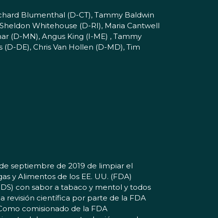
Richard Blumenthal (D-CT), Tammy Baldwin
, Sheldon Whitehouse (D-RI), Maria Cantwell
har (D-MN), Angus King (I-ME) , Tammy
s (D-DE), Chris Van Hollen (D-MD), Tim
e septiembre de 2019 de limpiar el
as y Alimentos de los EE. UU. (FDA)
ENDS) con sabor a tabaco y mentol y todos
 revisión científica por parte de la FDA
omo comisionado de la FDA