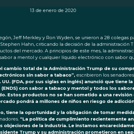
13 de enero de 2020
ón, Jeff Merkley y Ron Wyden, se unieron a 28 colegas par
Stephen Hahn, criticando la decisión de la administració
oductos del mercado. A principios de este mes, la administra
abor a mentol y cualquier líquido electrónico con sabor q
cambio total de la Administración Trump de su compr
lectrónicos sin sabor a tabaco”,
escribieron los senadores
UU. (FDA, por sus siglas en inglés) anunció que tiene la
 (ENDS) con sabor a tabaco y mentol y todos los sabore
o. Estos productos no se han sometido a una revisión c
mercado pondrá a millones de niños en riesgo de adicción
 tiene la oportunidad y la obligación de tomar medidas
enadores.
“La política de cumplimiento recientemente anu
 las objeciones de la industria. Le instamos encarecidam
residente Trump y su administración prometieron en sep