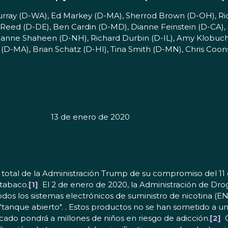
Murray (D-WA), Ed Markey (D-MA), Sherrod Brown (D-OH), 
k Reed (D-DE), Ben Cardin (D-MD), Dianne Feinstein (D-CA)
Jeanne Shaheen (D-NH), Richard Durbin (D-IL), Amy Klobuc
D-MA), Brian Schatz (D-HI), Tina Smith (D-MN), Chris Coon
13 de enero de 2020
tal de la Administración Trump de su compromiso del 11 d
 tabaco.
[1]
El 2 de enero de 2020, la Administración de Drog
odos los sistemas electrónicos de suministro de nicotina (
anque abierto". . Estos productos no se han sometido a una
cado pondrá a millones de niños en riesgo de adicción.
[2]
C