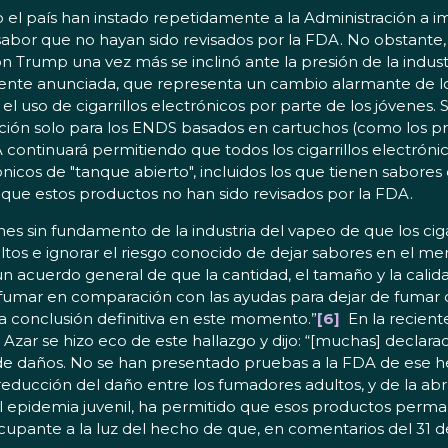
do el país han instado repetidamente a la Administración a 
bor que no hayan sido revisados por la FDA. No obstante,
n Trump una vez más se inclinó ante la presión de la indust
emente anunciada, que representa un cambio alarmante de lo
 uso de cigarrillos electrónicos por parte de los jóvenes. S
lización solo para los ENDS basados en cartuchos (como los
A continuará permitiendo que todos los cigarrillos electróni
rónicos de "tanque abierto", incluidos los que tienen sabores
que estos productos no han sido revisados por la FDA.
s sin fundamento de la industria del vapeo de que los ciga
ltos e ignorar el riesgo conocido de dejar sabores en el m
n acuerdo general de que la cantidad, el tamaño y la calidad
e fumar en comparación con las ayudas para dejar de fumar d
na conclusión definitiva en este momento.”
[6]
En la recient
Azar se hizo eco de este hallazgo y dijo: “[muchas] declarac
 de daños. No se han presentado pruebas a la FDA de ese h
ducción del daño entre los fumadores adultos, y de la a
l epidemia juvenil, ha permitido que esos productos perma
upante a la luz del hecho de que, en comentarios del 31 de