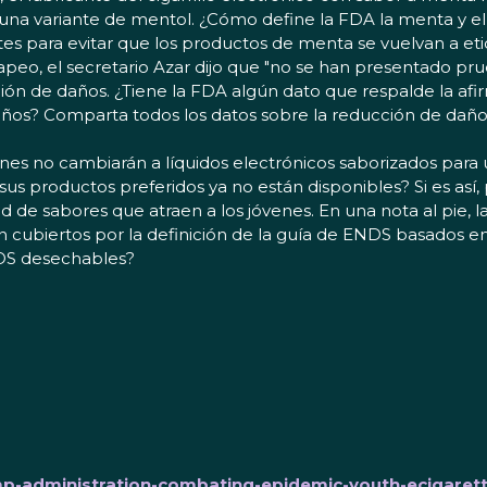
a variante de mentol. ¿Cómo define la FDA la menta y el m
tes para evitar que los productos de menta se vuelvan a 
apeo, el secretario Azar dijo que "no se han presentado prue
ción de daños. ¿Tiene la FDA algún dato que respalde la afir
ños? Comparta todos los datos sobre la reducción de daños q
nes no cambiarán a líquidos electrónicos saborizados para 
s productos preferidos ya no están disponibles? Si es así,
 sabores que atraen a los jóvenes. En una nota al pie, la
iertos por la definición de la guía de ENDS basados en car
MOS desechables?
p-administration-combating-epidemic-youth-ecigarett