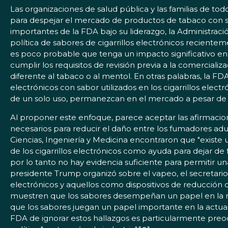
Las organizaciones de salud pública y las familias de to
para despejar el mercado de productos de tabaco con sa
importantes de la FDA bajo su liderazgo, la Administració
política de sabores de cigarrillos electrónicos recient
es poco probable que tenga un impacto significativo en el
cumplir los requisitos de revisión previa a la comercia
diferente al tabaco o al mentol. En otras palabras, la FD
electrónicos con sabor utilizados en los cigarrillos elect
de un solo uso, permanezcan en el mercado a pesar de 
Al proponer este enfoque, parece aceptar las afirmacione
necesarios para reducir el daño entre los fumadores adu
Ciencias, Ingeniería y Medicina encontraron que "existe u
de los cigarrillos electrónicos como ayuda para dejar d
por lo tanto no hay evidencia suficiente para permitir u
presidente Trump organizó sobre el vapeo, el secretario 
electrónicos y aquellos como dispositivos de reducción
muestren que los sabores desempeñan un papel en la re
que los sabores juegan un papel importante en la actua
FDA de ignorar estos hallazgos es particularmente preoc