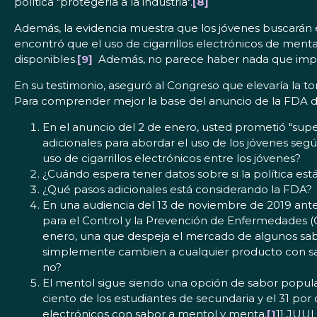
política "protegería a la industria".
[8]
Además, la evidencia muestra que los jóvenes buscarán e
encontró que el uso de cigarrillos electrónicos de men
disponibles.
[9]
Además, no parece haber nada que impid
En su testimonio, aseguró al Congreso que elevaría la t
Para comprender mejor la base del anuncio de la FDA del
En el anuncio del 2 de enero, usted prometió "super
adicionales para abordar el uso de los jóvenes seg
uso de cigarrillos electrónicos entre los jóvenes?
¿Cuándo espera tener datos sobre si la política está
¿Qué pasos adicionales está considerando la FDA?
En una audiencia del 13 de noviembre de 2019 ante 
para el Control y la Prevención de Enfermedades (CD
enero, una que despeja el mercado de algunos sabo
simplemente cambien a cualquier producto con sab
no?
El mentol sigue siendo una opción de sabor popula
ciento de los estudiantes de secundaria y el 31 por 
electrónicos con sabor a mentol y menta.
[1
1] JUUL