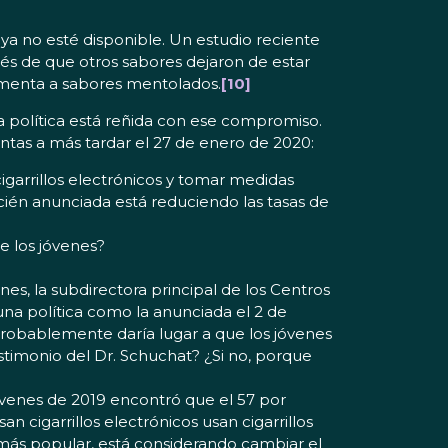
ya no esté disponible. Un estudio reciente
és de que otros sabores dejaron de estar
 menta a sabores mentolados.
[10]
a política está reñida con ese compromiso.
ntas a más tardar el 27 de enero de 2020:
igarrillos electrónicos y tomar medidas
ecién anunciada está reduciendo las tasas de
re los jóvenes?
es, la subdirectora principal de los Centros
una política como la anunciada el 2 de
probablemente daría lugar a que los jóvenes
imonio del Dr. Schuchat? ¿Si no, porque
óvenes de 2019 encontró que el 57 por
 cigarrillos electrónicos usan cigarrillos
a más popular, está considerando cambiar el